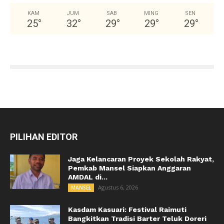
KAM
JUM
SAB
MING
SEN
25
°
32
°
29
°
29
°
29
°
PILIHAN EDITOR
Jaga Kelancaran Proyek Sekolah Rakyat,
Pemkab Mansel Siapkan Anggaran
AMDAL di...
Agustus 6, 2026
MANSEL
Kasdam Kasuari: Festival Raimuti
Bangkitkan Tradisi Barter Teluk Doreri