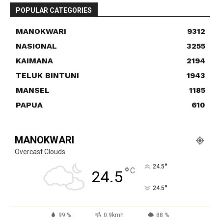
POPULAR CATEGORIES
MANOKWARI
9312
NASIONAL
3255
KAIMANA
2194
TELUK BINTUNI
1943
MANSEL
1185
PAPUA
610
MANOKWARI
Overcast Clouds
°
24.5
°
C
24.5
°
24.5
99 %
0.9kmh
88 %