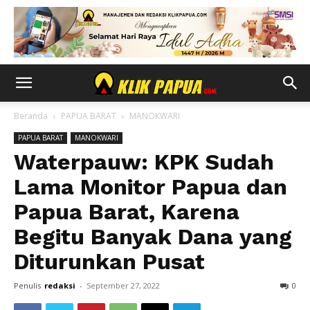
Beranda
PAPUA BARAT
MANOKWARI
PAPUA BARAT
MANOKWARI
Waterpauw: KPK Sudah
Lama Monitor Papua dan
Papua Barat, Karena
Begitu Banyak Dana yang
Diturunkan Pusat
Penulis
redaksi
-
September 27, 2022
0