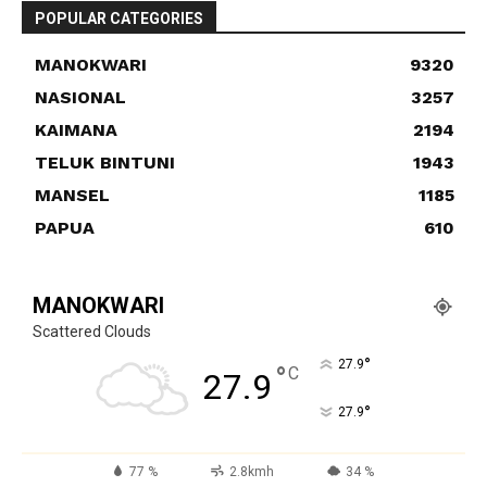
POPULAR CATEGORIES
MANOKWARI
9320
NASIONAL
3257
KAIMANA
2194
TELUK BINTUNI
1943
MANSEL
1185
PAPUA
610
MANOKWARI
Scattered Clouds
°
27.9
°
C
27.9
°
27.9
77 %
2.8kmh
34 %