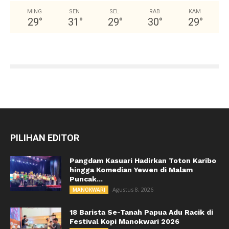
MING
SEN
SEL
RAB
KAM
29
°
31
°
29
°
30
°
29
°
PILIHAN EDITOR
Pangdam Kasuari Hadirkan Toton Karibo
hingga Komedian Yewen di Malam
Puncak...
Agustus 8, 2026
MANOKWARI
18 Barista Se-Tanah Papua Adu Racik di
Festival Kopi Manokwari 2026