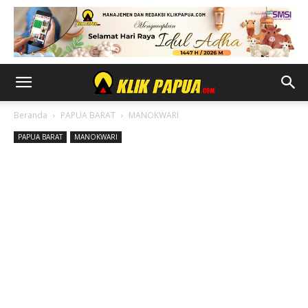
Beranda
PAPUA BARAT
MANOKWARI
PAPUA BARAT
MANOKWARI