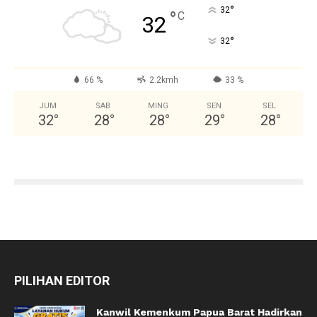
°
32
°
C
32
°
32
66 %
2.2kmh
33 %
JUM
SAB
MING
SEN
SEL
32
°
28
°
28
°
29
°
28
°
PILIHAN EDITOR
Kanwil Kemenkum Papua Barat Hadirkan