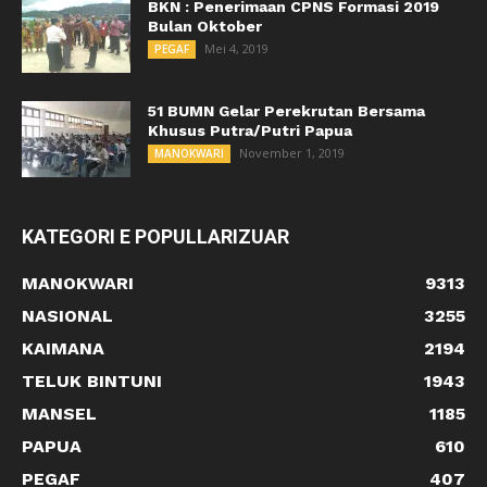
BKN : Penerimaan CPNS Formasi 2019
Bulan Oktober
Mei 4, 2019
PEGAF
51 BUMN Gelar Perekrutan Bersama
Khusus Putra/Putri Papua
November 1, 2019
MANOKWARI
KATEGORI E POPULLARIZUAR
MANOKWARI
9313
NASIONAL
3255
KAIMANA
2194
TELUK BINTUNI
1943
MANSEL
1185
PAPUA
610
PEGAF
407