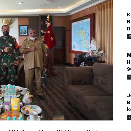
K
B
D
M
M
H
9
K
J
B
k
K