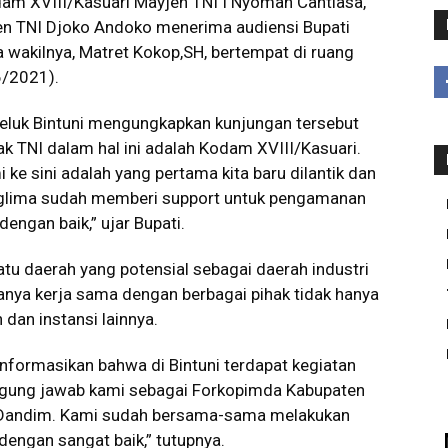
am XVIII/Kasuari Mayjen TNI I Nyoman Cantiasa,
jen TNI Djoko Andoko menerima audiensi Bupati
ta wakilnya, Matret Kokop,SH, bertempat di ruang
6/2021).
 Teluk Bintuni mengungkapkan kunjungan tersebut
k TNI dalam hal ini adalah Kodam XVIII/Kasuari.
e sini adalah yang pertama kita baru dilantik dan
anglima sudah memberi support untuk pengamanan
engan baik,” ujar Bupati.
tu daerah yang potensial sebagai daerah industri
adanya kerja sama dengan berbagai pihak tidak hanya
dan instansi lainnya.
ginformasikan bahwa di Bintuni terdapat kegiatan
nggung jawab kami sebagai Forkopimda Kabupaten
n Dandim. Kami sudah bersama-sama melakukan
dengan sangat baik,” tutupnya.