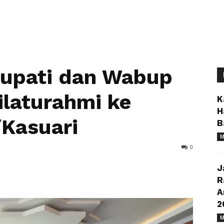
 Bupati dan Wabup
ilaturahmi ke
K
H
/Kasuari
B
M
0
J
R
A
2
M