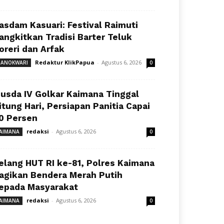
asdam Kasuari: Festival Raimuti
angkitkan Tradisi Barter Teluk
oreri dan Arfak
Redaktur KlikPapua
-
Agustus 6, 2026
ANOKWARI
0
usda IV Golkar Kaimana Tinggal
itung Hari, Persiapan Panitia Capai
0 Persen
redaksi
-
Agustus 6, 2026
AIMANA
0
elang HUT RI ke-81, Polres Kaimana
agikan Bendera Merah Putih
epada Masyarakat
redaksi
-
Agustus 6, 2026
AIMANA
0