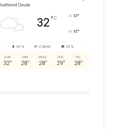
Scattered Clouds
°
32
°
C
32
°
32
66 %
2.2kmh
33 %
JUM
SAB
MING
SEN
SEL
32
°
28
°
28
°
29
°
28
°