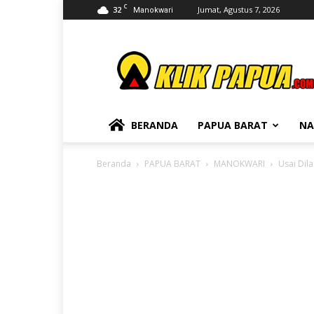
C
32
Jumat, Agustus 7, 2026
Manokwari
KLIKPAPUA
BERANDA
PAPUA BARAT
NA
Beranda
PAPUA BARAT
MANOKWARI
Usai Dil