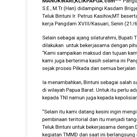
MANOKWARI,KLIKPAPUA.com
–– Pangd
S.E., M.Tr.(Han) didampingi Kasdam Brig
Teluk Bintuni Ir. Petrus Kasihiw,MT beser
kerja Pangdam XVIII/Kasuari, Senin (21/
Selain sebagai ajang silaturahmi, Bupati
dilakukan untuk bekerjasama dengan piha
“Kami sampaikan maksud dan tujuan kami k
kami juga berterima kasih selama ini P
sejak proses Pilkada dan semua berjalan d
Ia menambahkan, Bintuni sebagai salah sa
di wilayah Papua Barat. Untuk itu perlu 
kepada TNI namun juga kepada kepolisian 
“Selain itu kami datang kesini ingin men
pembinaan teritorial dan itu menjadi ta
Teluk Bintuni untuk bekerjasama denga
kegiatan TMMD dan saat ini berlangsung 