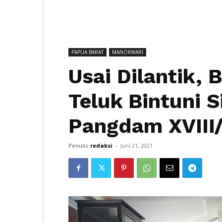
PAPUA BARAT
MANOKWARI
Usai Dilantik,
Teluk Bintuni S
Pangdam XVIII
Penulis
redaksi
-
Juni 21, 2021