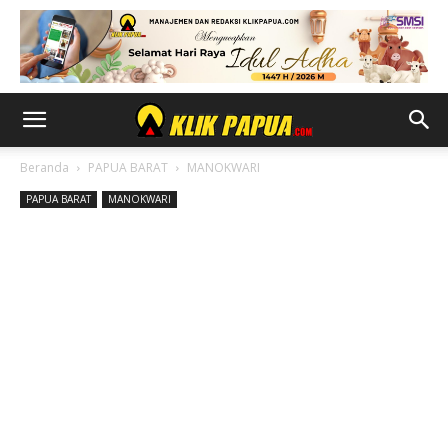
Beranda
PAPUA BARAT
MANOKWARI
PAPUA BARAT
MANOKWARI