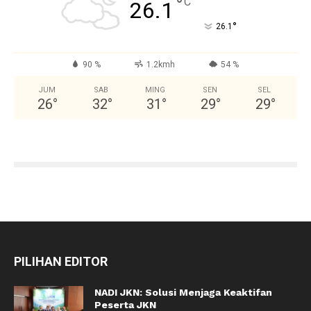
°
C
26.1
°
26.1
90 %
1.2kmh
54 %
JUM
SAB
MING
SEN
SEL
26
°
32
°
31
°
29
°
29
°
PILIHAN EDITOR
NADI JKN: Solusi Menjaga Keaktifan
Peserta JKN