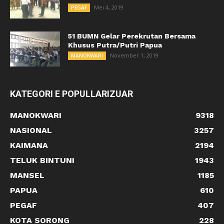
Mei 4, 2019
PEGAF
51 BUMN Gelar Perekrutan Bersama
Khusus Putra/Putri Papua
November 1, 2019
MANOKWARI
KATEGORI E POPULLARIZUAR
MANOKWARI
9318
NASIONAL
3257
KAIMANA
2194
TELUK BINTUNI
1943
MANSEL
1185
PAPUA
610
PEGAF
407
KOTA SORONG
228