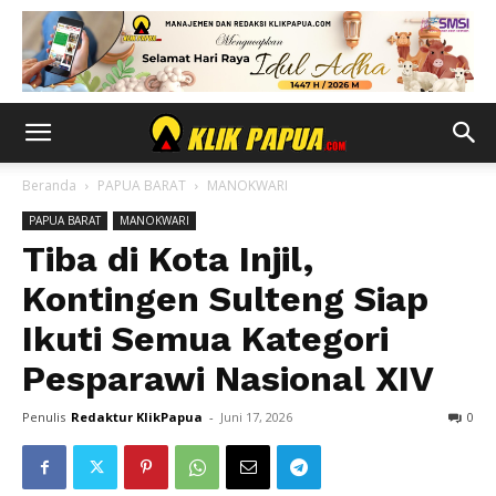
Beranda
PAPUA BARAT
MANOKWARI
PAPUA BARAT
MANOKWARI
Tiba di Kota Injil,
Kontingen Sulteng Siap
Ikuti Semua Kategori
Pesparawi Nasional XIV
Penulis
Redaktur KlikPapua
-
Juni 17, 2026
0