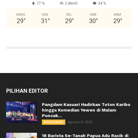
77 %
2.8kmh
34 %
MING
SEN
SEL
RAB
KAM
29
°
31
°
29
°
30
°
29
°
PILIHAN EDITOR
Pangdam Kasuari Hadirkan Toton Karibo
hingga Komedian Yewen di Malam
Puncak...
Agustus 8, 2026
MANOKWARI
18 Barista Se-Tanah Papua Adu Racik di