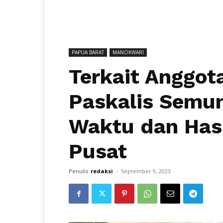
PAPUA BARAT
MANOKWARI
Terkait Anggot
Paskalis Semu
Waktu dan Has
Pusat
Penulis
redaksi
-
September 9, 2023