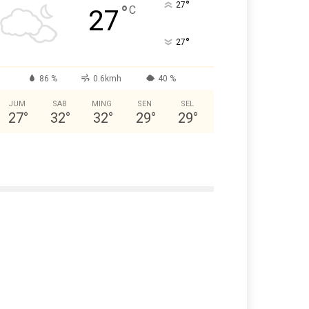
°
27
°
C
27
°
27
86 %
0.6kmh
40 %
JUM
SAB
MING
SEN
SEL
27
°
32
°
32
°
29
°
29
°