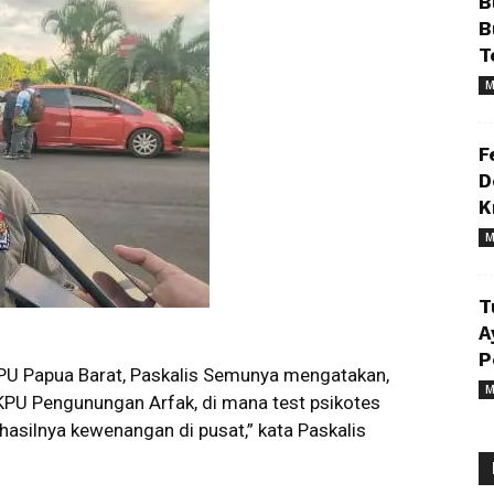
B
B
T
M
F
D
K
M
T
A
P
PU Papua Barat, Paskalis Semunya mengatakan,
M
 KPU Pengunungan Arfak, di mana test psikotes
asilnya kewenangan di pusat,” kata Paskalis