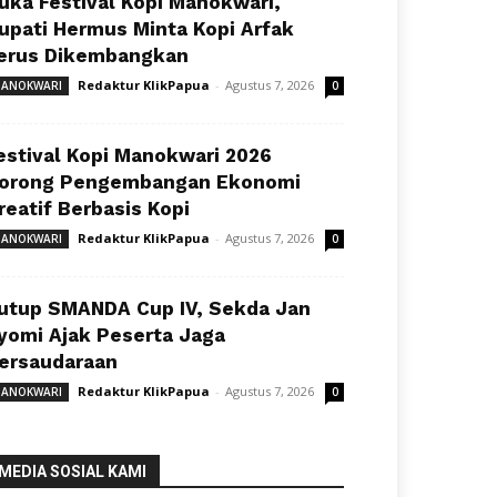
uka Festival Kopi Manokwari,
upati Hermus Minta Kopi Arfak
erus Dikembangkan
Redaktur KlikPapua
-
Agustus 7, 2026
ANOKWARI
0
estival Kopi Manokwari 2026
orong Pengembangan Ekonomi
reatif Berbasis Kopi
Redaktur KlikPapua
-
Agustus 7, 2026
ANOKWARI
0
utup SMANDA Cup IV, Sekda Jan
yomi Ajak Peserta Jaga
ersaudaraan
Redaktur KlikPapua
-
Agustus 7, 2026
ANOKWARI
0
MEDIA SOSIAL KAMI