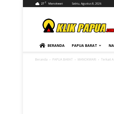
C
27
Sabtu, Agustus 8, 2026
Manokwari
KLIKPAPUA
BERANDA
PAPUA BARAT
NA
Beranda
PAPUA BARAT
MANOKWARI
Terkait 