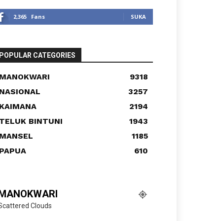
2,365
Fans
SUKA
POPULAR CATEGORIES
MANOKWARI
9318
NASIONAL
3257
KAIMANA
2194
TELUK BINTUNI
1943
MANSEL
1185
PAPUA
610
MANOKWARI
Scattered Clouds