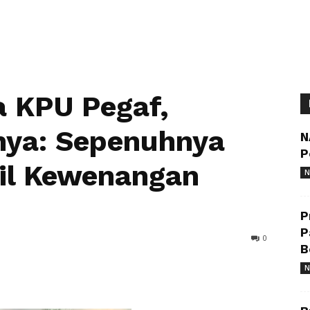
a KPU Pegaf,
nya: Sepenuhnya
N
P
il Kewenangan
N
P
P
0
B
N