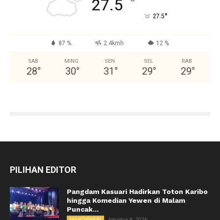
°
27.5
°
27.5
87 %
2.4kmh
12 %
SAB
MING
SEN
SEL
RAB
28
°
30
°
31
°
29
°
29
°
PILIHAN EDITOR
Pangdam Kasuari Hadirkan Toton Karibo
hingga Komedian Yewen di Malam
Puncak...
Agustus 8, 2026
MANOKWARI