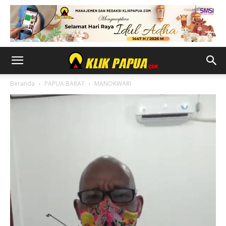
Beranda
PAPUA BARAT
MANOKWARI