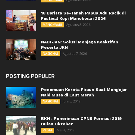
18 Barista Se-Tanah Papua Adu Racik di
Festival Kopi Manokwari 2026
Agustus 8, 2026
MANOKWARI
NADI JKN: Solusi Menjaga Keaktifan
Peserta JKN
Agustus 7, 2026
NASIONAL
POSTING POPULER
Penemuan Kereta Firaun Saat Mengejar
Nabi Musa di Laut Merah
Juni 3, 2019
NASIONAL
BKN : Penerimaan CPNS Formasi 2019
Bulan Oktober
Mei 4, 2019
PEGAF