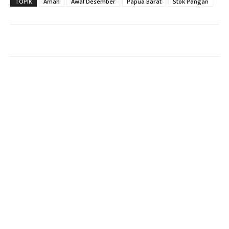
TOPIK
Aman
Awal Desember
Papua Barat
Stok Pangan