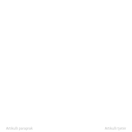
Artikulli paraprak
Artikulli tjetër