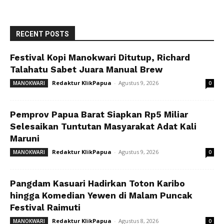
RECENT POSTS
Festival Kopi Manokwari Ditutup, Richard
Talahatu Sabet Juara Manual Brew
Redaktur KlikPapua
-
Agustus 9, 2026
MANOKWARI
0
Pemprov Papua Barat Siapkan Rp5 Miliar
Selesaikan Tuntutan Masyarakat Adat Kali
Maruni
Redaktur KlikPapua
-
Agustus 9, 2026
MANOKWARI
0
Pangdam Kasuari Hadirkan Toton Karibo
hingga Komedian Yewen di Malam Puncak
Festival Raimuti
Redaktur KlikPapua
-
Agustus 8, 2026
MANOKWARI
0