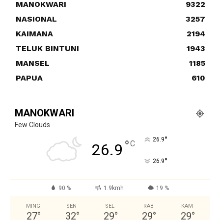
MANOKWARI
9322
NASIONAL
3257
KAIMANA
2194
TELUK BINTUNI
1943
MANSEL
1185
PAPUA
610
MANOKWARI
Few Clouds
°
26.9
°
C
26.9
°
26.9
90 %
1.9kmh
19 %
MING
SEN
SEL
RAB
KAM
27
°
32
°
29
°
29
°
29
°