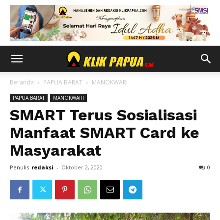
Beranda
PAPUA BARAT
MANOKWARI
PAPUA BARAT
MANOKWARI
SMART Terus Sosialisasi
Manfaat SMART Card ke
Masyarakat
Penulis
redaksi
-
Oktober 2, 2020
0