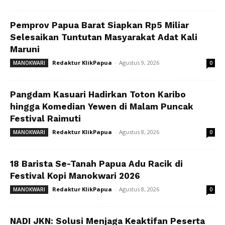
Pemprov Papua Barat Siapkan Rp5 Miliar
Selesaikan Tuntutan Masyarakat Adat Kali
Maruni
Redaktur KlikPapua
-
Agustus 9, 2026
MANOKWARI
0
Pangdam Kasuari Hadirkan Toton Karibo
hingga Komedian Yewen di Malam Puncak
Festival Raimuti
Redaktur KlikPapua
-
Agustus 8, 2026
MANOKWARI
0
18 Barista Se-Tanah Papua Adu Racik di
Festival Kopi Manokwari 2026
Redaktur KlikPapua
-
Agustus 8, 2026
MANOKWARI
0
NADI JKN: Solusi Menjaga Keaktifan Peserta