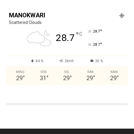
MANOKWARI
Scattered Clouds
°
28.7
°
C
28.7
°
28.7
84 %
2kmh
30 %
MING
SEN
SEL
RAB
KAM
29
°
31
°
29
°
29
°
29
°