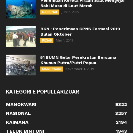
Penemuan Kereta Firaun Saat Mengejar
Nabi Musa di Laut Merah
Juni 3, 2019
NASIONAL
BKN : Penerimaan CPNS Formasi 2019
Bulan Oktober
Mei 4, 2019
PEGAF
51 BUMN Gelar Perekrutan Bersama
Khusus Putra/Putri Papua
November 1, 2019
MANOKWARI
KATEGORI E POPULLARIZUAR
MANOKWARI
9322
NASIONAL
3257
KAIMANA
2194
TELUK BINTUNI
1943