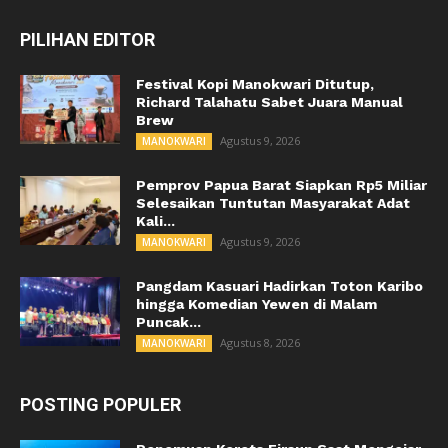
PILIHAN EDITOR
Festival Kopi Manokwari Ditutup,
Richard Talahatu Sabet Juara Manual
Brew
Agustus 9, 2026
MANOKWARI
Pemprov Papua Barat Siapkan Rp5 Miliar
Selesaikan Tuntutan Masyarakat Adat
Kali...
Agustus 9, 2026
MANOKWARI
Pangdam Kasuari Hadirkan Toton Karibo
hingga Komedian Yewen di Malam
Puncak...
Agustus 8, 2026
MANOKWARI
POSTING POPULER