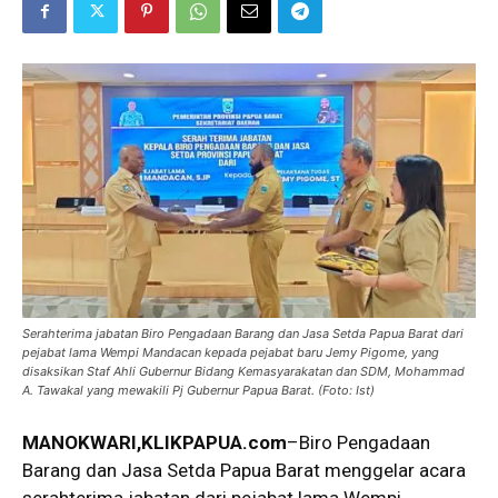
Serahterima jabatan Biro Pengadaan Barang dan Jasa Setda Papua Barat dari
pejabat lama Wempi Mandacan kepada pejabat baru Jemy Pigome, yang
disaksikan Staf Ahli Gubernur Bidang Kemasyarakatan dan SDM, Mohammad
A. Tawakal yang mewakili Pj Gubernur Papua Barat. (Foto: Ist)
MANOKWARI
,KLIKPAPUA.com
–Biro Pengadaan
Barang dan Jasa Setda Papua Barat menggelar acara