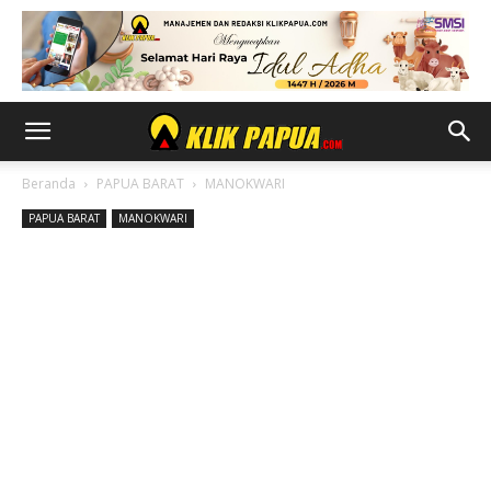
Beranda
PAPUA BARAT
MANOKWARI
PAPUA BARAT
MANOKWARI