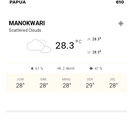
PAPUA
610
MANOKWARI
Scattered Clouds
°
28.3
°
C
28.3
°
28.3
67 %
2.4kmh
47 %
JUM
SAB
MING
SEN
SEL
28
°
28
°
28
°
29
°
28
°