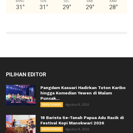
MING
SEN
SEL
RAB
KAM
31
°
31
°
29
°
29
°
28
°
PILIHAN EDITOR
Pangdam Kasuari Hadirkan Toton Karibo
hingga Komedian Yewen di Malam
Puncak...
Agustus 8, 2026
MANOKWARI
18 Barista Se-Tanah Papua Adu Racik di
Festival Kopi Manokwari 2026
Agustus 8, 2026
MANOKWARI