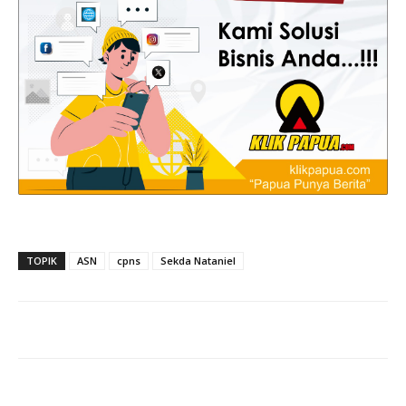
TOPIK
ASN
cpns
Sekda Nataniel