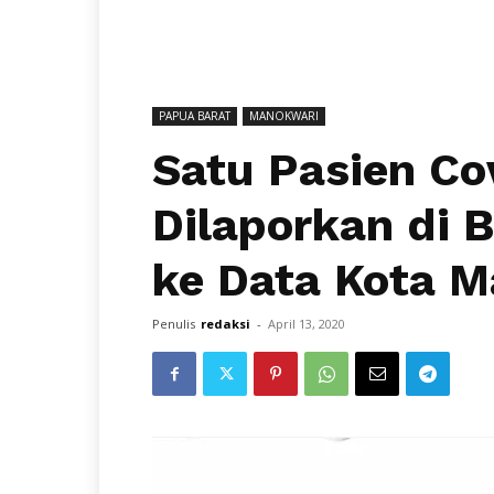
PAPUA BARAT
MANOKWARI
Satu Pasien Co
Dilaporkan di 
ke Data Kota M
Penulis
redaksi
-
April 13, 2020