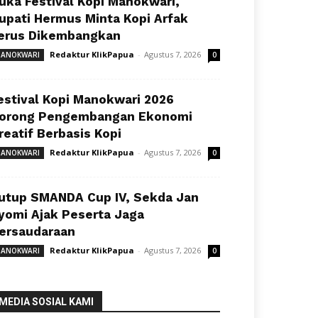
uka Festival Kopi Manokwari,
upati Hermus Minta Kopi Arfak
erus Dikembangkan
Redaktur KlikPapua
-
Agustus 7, 2026
ANOKWARI
0
estival Kopi Manokwari 2026
orong Pengembangan Ekonomi
reatif Berbasis Kopi
Redaktur KlikPapua
-
Agustus 7, 2026
ANOKWARI
0
utup SMANDA Cup IV, Sekda Jan
yomi Ajak Peserta Jaga
ersaudaraan
Redaktur KlikPapua
-
Agustus 7, 2026
ANOKWARI
0
MEDIA SOSIAL KAMI