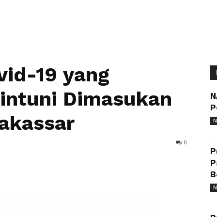
vid-19 yang
Bintuni Dimasukan
N
P
akassar
N
0
P
P
B
N