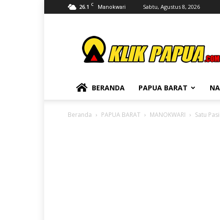
C
26.1
Sabtu, Agustus 8, 2026
Manokwari
KLIKPAPUA
BERANDA
PAPUA BARAT
NA
Beranda
PAPUA BARAT
MANOKWARI
Satu Pas