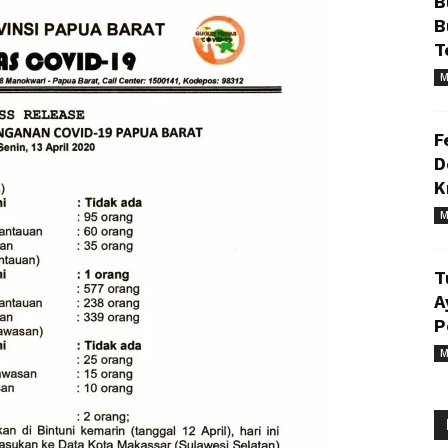
B
B
T
M
F
D
K
M
T
A
P
M