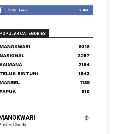
2,365
Fans
SUKA
POPULAR CATEGORIES
MANOKWARI
9318
NASIONAL
3257
KAIMANA
2194
TELUK BINTUNI
1943
MANSEL
1185
PAPUA
610
MANOKWARI
Broken Clouds