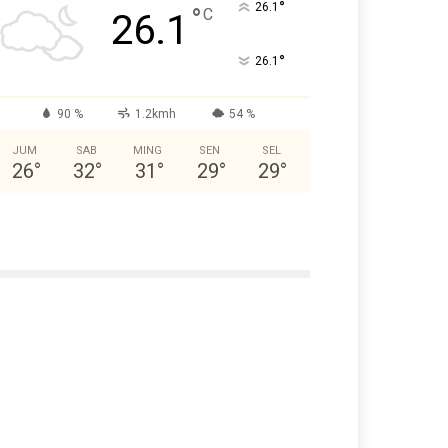
°
26.1
°
C
26.1
°
26.1
90 %
1.2kmh
54 %
JUM
SAB
MING
SEN
SEL
26
°
32
°
31
°
29
°
29
°