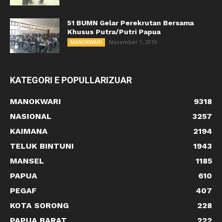
51 BUMN Gelar Perekrutan Bersama
Khusus Putra/Putri Papua
November 1, 2019
MANOKWARI
KATEGORI E POPULLARIZUAR
MANOKWARI
9318
NASIONAL
3257
KAIMANA
2194
TELUK BINTUNI
1943
MANSEL
1185
PAPUA
610
PEGAF
407
KOTA SORONG
228
PAPUA BARAT
222