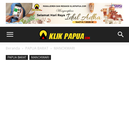
Beranda
PAPUA BARAT
MANOKWARI
PAPUA BARAT
MANOKWARI