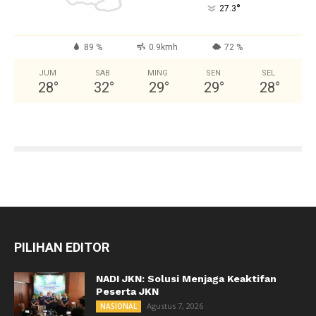
°
27.3
89 %
0.9kmh
72 %
JUM
SAB
MING
SEN
SEL
28
°
32
°
29
°
29
°
28
°
PILIHAN EDITOR
NADI JKN: Solusi Menjaga Keaktifan
Peserta JKN
Agustus 7, 2026
NASIONAL