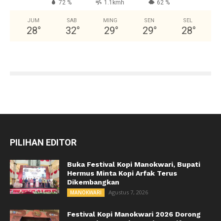
72 %
1.1kmh
62 %
JUM
SAB
MING
SEN
SEL
28
°
32
°
29
°
29
°
28
°
PILIHAN EDITOR
Buka Festival Kopi Manokwari, Bupati
Hermus Minta Kopi Arfak Terus
Dikembangkan
Agustus 7, 2026
MANOKWARI
Festival Kopi Manokwari 2026 Dorong