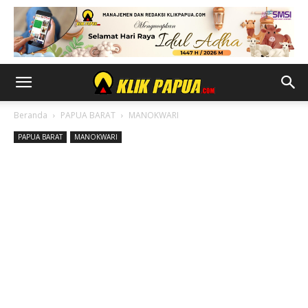
Beranda
PAPUA BARAT
MANOKWARI
PAPUA BARAT
MANOKWARI