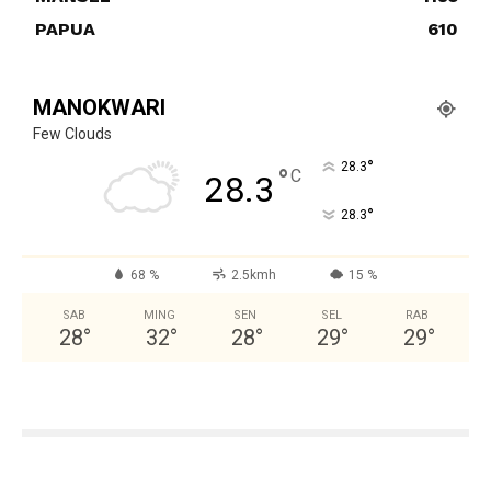
PAPUA
610
MANOKWARI
Few Clouds
°
28.3
°
C
28.3
°
28.3
68 %
2.5kmh
15 %
SAB
MING
SEN
SEL
RAB
28
°
32
°
28
°
29
°
29
°