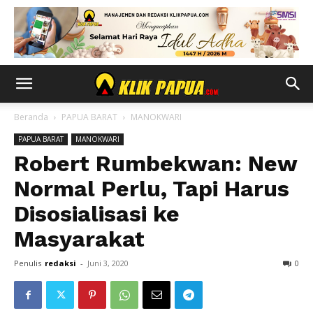
Beranda
PAPUA BARAT
MANOKWARI
PAPUA BARAT
MANOKWARI
Robert Rumbekwan: New
Normal Perlu, Tapi Harus
Disosialisasi ke
Masyarakat
Penulis
redaksi
-
Juni 3, 2020
0