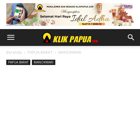
Beranda
PAPUA BARAT
MANOKWARI
PAPUA BARAT
MANOKWARI