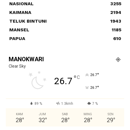
NASIONAL
3255
KAIMANA
2194
TELUK BINTUNI
1943
MANSEL
1185
PAPUA
610
MANOKWARI
Clear Sky
°
26.7
°
C
26.7
°
26.7
89 %
1.3kmh
7 %
KAM
JUM
SAB
MING
SEN
28
°
32
°
28
°
28
°
29
°