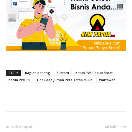
TOPIK
bagian penting
Bustam
Ketua PWI Papua Barat
Ketua PWI PB
Tidak Ada Jumpa Pers Tatap Muka
Wartawan
Artikulli paraprak
Artikulli tjetër