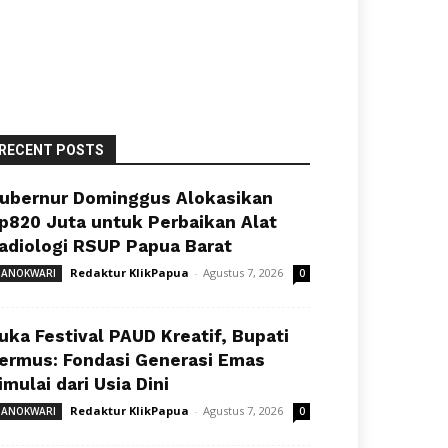
RECENT POSTS
ubernur Dominggus Alokasikan
p820 Juta untuk Perbaikan Alat
adiologi RSUP Papua Barat
Redaktur KlikPapua
-
Agustus 7, 2026
ANOKWARI
0
uka Festival PAUD Kreatif, Bupati
ermus: Fondasi Generasi Emas
imulai dari Usia Dini
Redaktur KlikPapua
-
Agustus 7, 2026
ANOKWARI
0