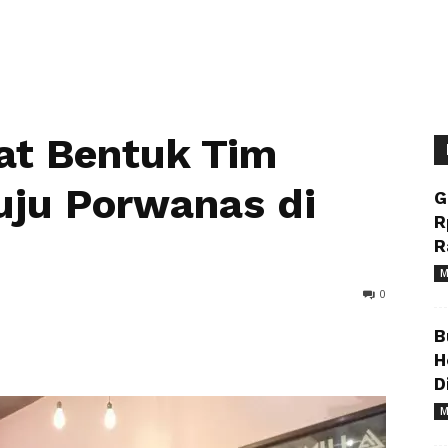
at Bentuk Tim
uju Porwanas di
G
R
R
M
0
B
H
D
M