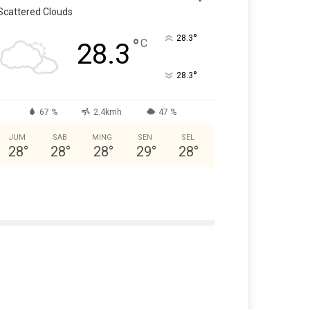
Scattered Clouds
°
28.3
°
C
28.3
°
28.3
67 %
2.4kmh
47 %
JUM
SAB
MING
SEN
SEL
28
°
28
°
28
°
29
°
28
°