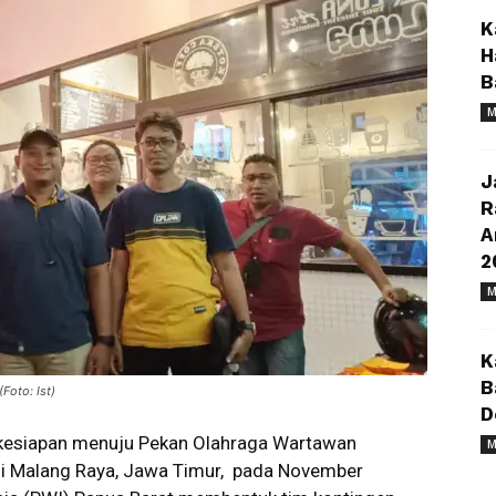
K
H
B
M
J
R
A
2
M
K
B
Foto: Ist)
D
kesiapan menuju Pekan Olahraga Wartawan
M
di Malang Raya, Jawa Timur, pada November