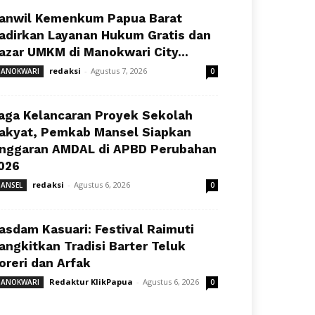
anwil Kemenkum Papua Barat
adirkan Layanan Hukum Gratis dan
azar UMKM di Manokwari City...
redaksi
-
Agustus 7, 2026
ANOKWARI
0
aga Kelancaran Proyek Sekolah
akyat, Pemkab Mansel Siapkan
nggaran AMDAL di APBD Perubahan
026
redaksi
-
Agustus 6, 2026
ANSEL
0
asdam Kasuari: Festival Raimuti
angkitkan Tradisi Barter Teluk
oreri dan Arfak
Redaktur KlikPapua
-
Agustus 6, 2026
ANOKWARI
0