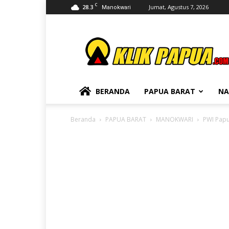
C
28.3
Jumat, Agustus 7, 2026
Manokwari
KLIKPAPUA
BERANDA
PAPUA BARAT
NA
Beranda
PAPUA BARAT
MANOKWARI
PWI Papu