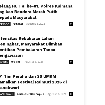
elang HUT RI ke-81, Polres Kaimana
agikan Bendera Merah Putih
epada Masyarakat
redaksi
-
Agustus 6, 2026
AIMANA
0
ntensitas Kebakaran Lahan
eningkat, Masyarakat Diimbau
entikan Pembakaran Tanpa
engawasan
redaksi
-
Agustus 6, 2026
ANSEL
0
91 Tim Perahu dan 30 UMKM
amaikan Festival Raimuti 2026 di
anokwari
Redaktur KlikPapua
-
Agustus 6, 2026
ANOKWARI
0