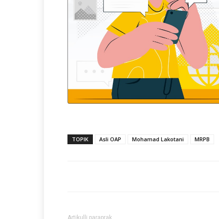
TOPIK
Asli OAP
Mohamad Lakotani
MRPB
Artikulli paraprak