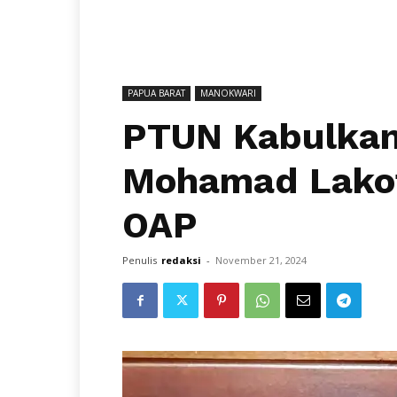
PAPUA BARAT
MANOKWARI
PTUN Kabulkan
Mohamad Lakot
OAP
Penulis
redaksi
-
November 21, 2024