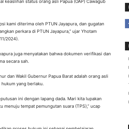
l keaslihan status orang asli Papua (OAP) Cawagub
i kami diterima oleh PTUN Jayapura, dan gugatan
angkan perkara di PTUN Jayapura,” ujar Yhotam
11/2024).
apura juga menyatakan bahwa dokumen verifikasi dan
ma secara sah.
ur dan Wakil Gubernur Papua Barat adalah orang asli
n hukum yang berlaku.
utusan ini dengan lapang dada. Mari kita lupakan
atu menuju tempat pemungutan suara (TPS),” ucap
ikan proses hukum ini sebagai pembelajaran