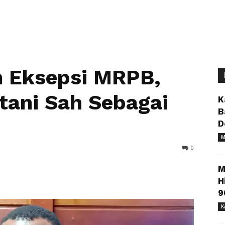
 Eksepsi MRPB,
ani Sah Sebagai
K
B
D
M
0
M
H
9
K