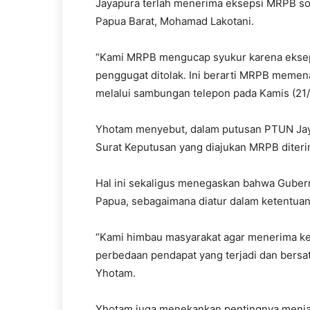
Jayapura terlah menerima eksepsi MRPB soa
Papua Barat, Mohamad Lakotani.
“Kami MRPB mengucap syukur karena ekseps
penggugat ditolak. Ini berarti MRPB memen
melalui sambungan telepon pada Kamis (21/
Yhotam menyebut, dalam putusan PTUN Jay
Surat Keputusan yang diajukan MRPB diteri
Hal ini sekaligus menegaskan bahwa Gubern
Papua, sebagaimana diatur dalam ketentua
“Kami himbau masyarakat agar menerima kep
perbedaan pendapat yang terjadi dan bers
Yhotam.
Yhotam juga menekankan pentingnya menjad