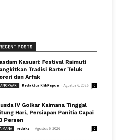
RECENT POSTS
asdam Kasuari: Festival Raimuti
angkitkan Tradisi Barter Teluk
oreri dan Arfak
Redaktur KlikPapua
-
Agustus 6, 2026
ANOKWARI
0
usda IV Golkar Kaimana Tinggal
itung Hari, Persiapan Panitia Capai
0 Persen
redaksi
-
Agustus 6, 2026
AIMANA
0