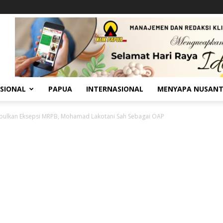
SIONAL
PAPUA
INTERNASIONAL
MENYAPA NUSAN
ulkan Eksepsi MRPB, Mohamad Lakotani Sah Sebagai OAP