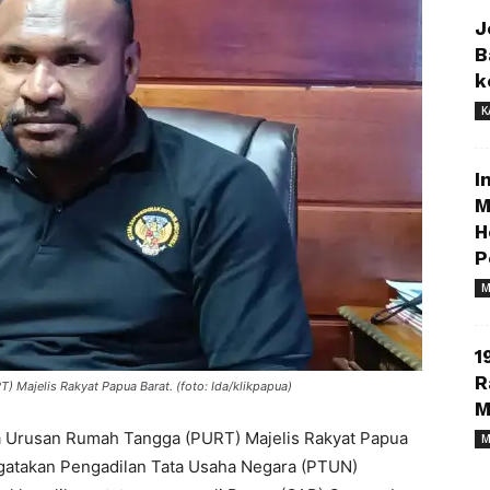
J
B
k
K
I
M
H
P
M
1
R
 Majelis Rakyat Papua Barat. (foto: Ida/klikpapua)
M
Urusan Rumah Tangga (PURT) Majelis Rakyat Papua
M
gatakan Pengadilan Tata Usaha Negara (PTUN)