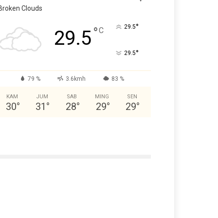
Broken Clouds
°
29.5
°
C
29.5
°
29.5
79 %
3.6kmh
83 %
KAM
JUM
SAB
MING
SEN
30
°
31
°
28
°
29
°
29
°