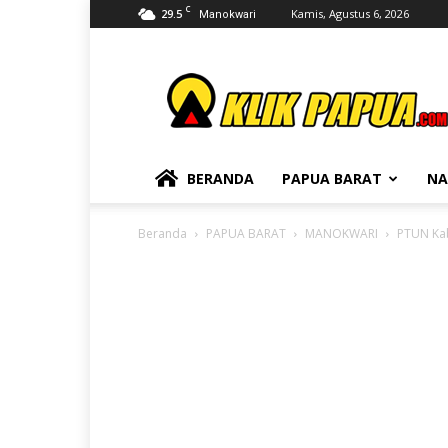
C
29.5
Kamis, Agustus 6, 2026
Manokwari
KLIKPAPUA
BERANDA
PAPUA BARAT
NA
Beranda
PAPUA BARAT
MANOKWARI
PTUN Kab