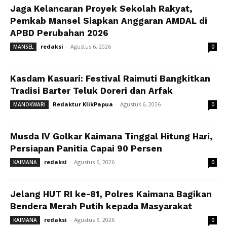
Jaga Kelancaran Proyek Sekolah Rakyat,
Pemkab Mansel Siapkan Anggaran AMDAL di
APBD Perubahan 2026
redaksi
-
Agustus 6, 2026
MANSEL
0
Kasdam Kasuari: Festival Raimuti Bangkitkan
Tradisi Barter Teluk Doreri dan Arfak
Redaktur KlikPapua
-
Agustus 6, 2026
MANOKWARI
0
Musda IV Golkar Kaimana Tinggal Hitung Hari,
Persiapan Panitia Capai 90 Persen
redaksi
-
Agustus 6, 2026
KAIMANA
0
Jelang HUT RI ke-81, Polres Kaimana Bagikan
Bendera Merah Putih kepada Masyarakat
redaksi
-
Agustus 6, 2026
KAIMANA
0