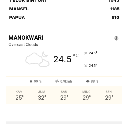
TELUK BINTUNI
1943
MANSEL
1185
PAPUA
610
MANOKWARI
Overcast Clouds
°
24.5
°
C
24.5
°
24.5
99 %
0.9kmh
88 %
KAM
JUM
SAB
MING
SEN
25
°
32
°
29
°
29
°
29
°