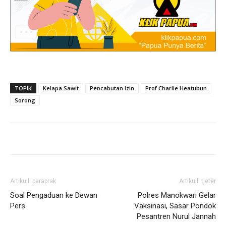
TOPIK
Kelapa Sawit
Pencabutan Izin
Prof Charlie Heatubun
Sorong
Artikulli paraprak
Artikulli tjetër
Soal Pengaduan ke Dewan
Polres Manokwari Gelar
Pers
Vaksinasi, Sasar Pondok
Pesantren Nurul Jannah