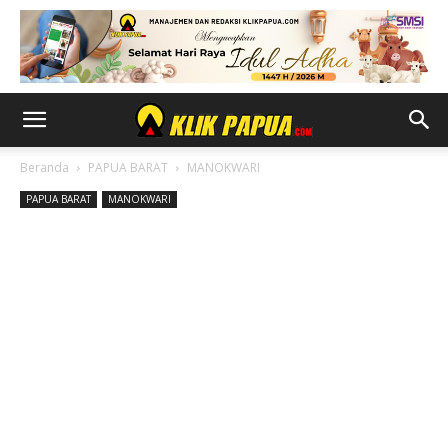
Beranda
PAPUA BARAT
MANOKWARI
PAPUA BARAT
MANOKWARI