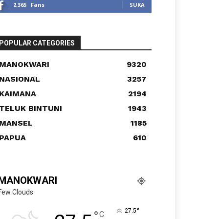
2,365
Fans
SUKA
POPULAR CATEGORIES
MANOKWARI
9320
NASIONAL
3257
KAIMANA
2194
TELUK BINTUNI
1943
MANSEL
1185
PAPUA
610
MANOKWARI
Few Clouds
°
27.5
°
C