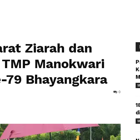
rat Ziarah dan
i TMP Manokwari
P
K
-79 Bhayangkara
M
M
0
1
d
M