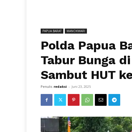
PAPUA BARAT
MANOKWARI
Polda Papua Ba
Tabur Bunga d
Sambut HUT ke
Penulis
redaksi
-
Juni 23, 2025