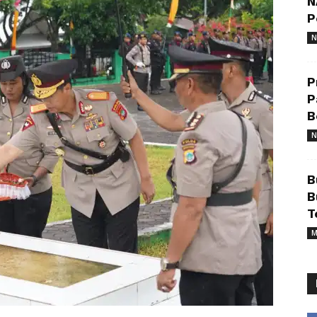
N
P
N
P
P
B
N
B
B
T
M