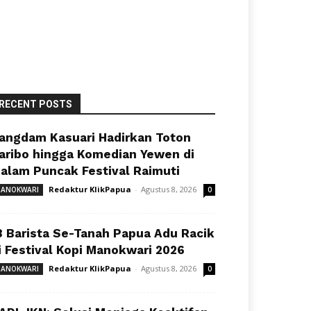
RECENT POSTS
angdam Kasuari Hadirkan Toton
aribo hingga Komedian Yewen di
alam Puncak Festival Raimuti
Redaktur KlikPapua
-
Agustus 8, 2026
ANOKWARI
0
8 Barista Se-Tanah Papua Adu Racik
i Festival Kopi Manokwari 2026
Redaktur KlikPapua
-
Agustus 8, 2026
ANOKWARI
0