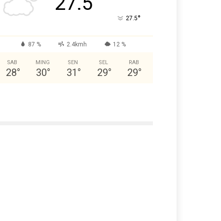
27.5
°
27.5
87 %
2.4kmh
12 %
SAB
MING
SEN
SEL
RAB
28
°
30
°
31
°
29
°
29
°