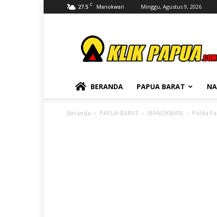
C
27.5
Minggu, Agustus 9, 2026
Manokwari
KLIKPAPUA
BERANDA
PAPUA BARAT
NA
Beranda
PAPUA BARAT
MANOKWARI
Polda Pa