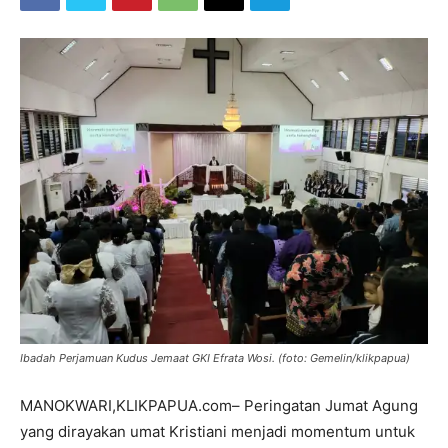
Ibadah Perjamuan Kudus Jemaat GKI Efrata Wosi. (foto: Gemelin/klikpapua)
MANOKWARI,KLIKPAPUA.com– Peringatan Jumat Agung
yang dirayakan umat Kristiani menjadi momentum untuk