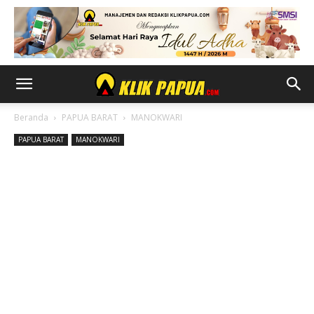
Beranda
PAPUA BARAT
MANOKWARI
PAPUA BARAT
MANOKWARI