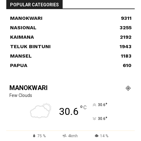
POPULAR CATEGORIES
MANOKWARI
9311
NASIONAL
3255
KAIMANA
2192
TELUK BINTUNI
1943
MANSEL
1183
PAPUA
610
MANOKWARI
Few Clouds
°
30.6
°
C
30.6
°
30.6
75 %
4kmh
14 %