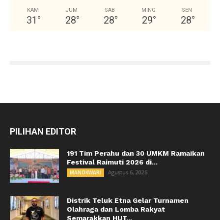
KAM
JUM
SAB
MING
SEN
31
°
28
°
28
°
29
°
28
°
PILIHAN EDITOR
191 Tim Perahu dan 30 UMKM Ramaikan
Festival Raimuti 2026 di...
Agustus 6, 2026
MANOKWARI
Distrik Teluk Etna Gelar Turnamen
Olahraga dan Lomba Rakyat
Semarakkan HUT...