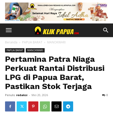
Beranda
PAPUA BARAT
MANOKWARI
PAPUA BARAT
MANOKWARI
Pertamina Patra Niaga
Perkuat Rantai Distribusi
LPG di Papua Barat,
Pastikan Stok Terjaga
Penulis
redaksi
-
Mei 20, 2026
0