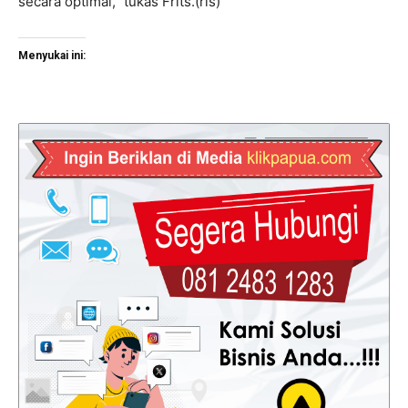
secara optimal,” tukas Frits.(rls)
Menyukai ini: