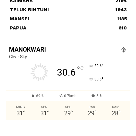
KAIMANA
2194
TELUK BINTUNI
1943
MANSEL
1185
PAPUA
610
MANOKWARI
Clear Sky
°
30.6
°
C
30.6
°
30.6
69 %
0.7kmh
5 %
MING
SEN
SEL
RAB
KAM
31
°
31
°
29
°
29
°
28
°