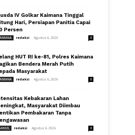
usda IV Golkar Kaimana Tinggal
itung Hari, Persiapan Panitia Capai
0 Persen
redaksi
-
Agustus 6, 2026
AIMANA
0
elang HUT RI ke-81, Polres Kaimana
agikan Bendera Merah Putih
epada Masyarakat
redaksi
-
Agustus 6, 2026
AIMANA
0
ntensitas Kebakaran Lahan
eningkat, Masyarakat Diimbau
entikan Pembakaran Tanpa
engawasan
redaksi
-
Agustus 6, 2026
ANSEL
0