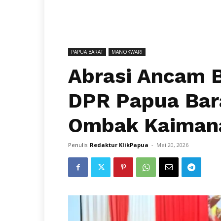
PAPUA BARAT
MANOKWARI
Abrasi Ancam 
DPR Papua Bar
Ombak Kaimana
Penulis
Redaktur KlikPapua
-
Mei 20, 2026