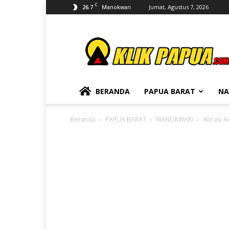
C
26.7
Jumat, Agustus 7, 2026
Manokwari
KLIKPAPUA
BERANDA
PAPUA BARAT
NA
Beranda
PAPUA BARAT
MANOKWARI
Abrasi A