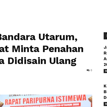
Bandara Utarum,
at Minta Penahan
J
R
 Didisain Ulang
A
2
0
M
K
B
D
M