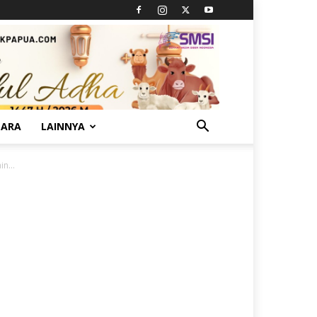
TARA
LAINNYA
n...