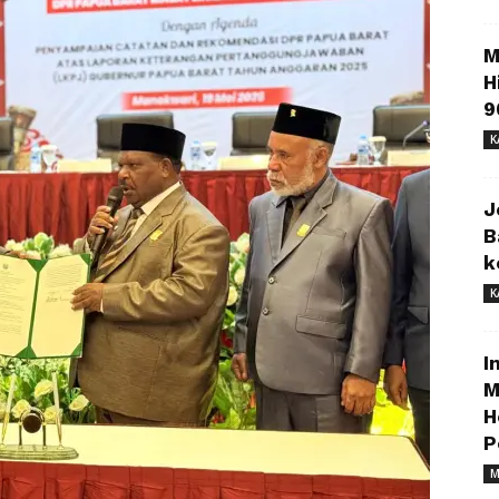
M
H
9
K
J
B
k
K
I
M
H
P
M