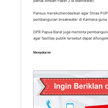
pantai Amban Paket 2 di Manokwari.
Pansus merekomendasikan agar Dinas PUPR
pembangunan breakwater di Kaimana guna m
DPR Papua Barat juga meminta pembangunan
agar fasilitas publik tersebut dapat difung
Menyukai ini: