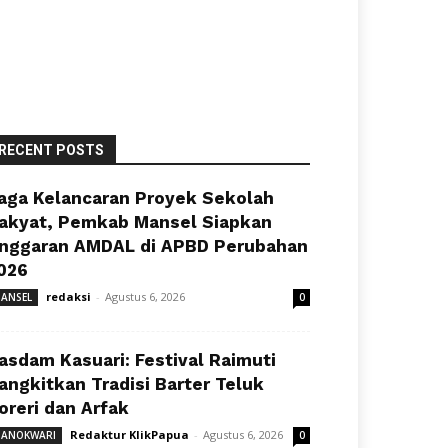
RECENT POSTS
aga Kelancaran Proyek Sekolah
akyat, Pemkab Mansel Siapkan
nggaran AMDAL di APBD Perubahan
026
redaksi
-
Agustus 6, 2026
ANSEL
0
asdam Kasuari: Festival Raimuti
angkitkan Tradisi Barter Teluk
oreri dan Arfak
Redaktur KlikPapua
-
Agustus 6, 2026
ANOKWARI
0