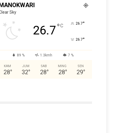
MANOKWARI
Clear Sky
°
26.7
°
C
26.7
°
26.7
89 %
1.3kmh
7 %
KAM
JUM
SAB
MING
SEN
28
°
32
°
28
°
28
°
29
°