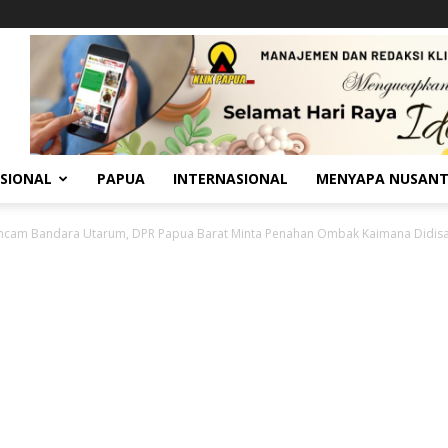
SIONAL
PAPUA
INTERNASIONAL
MENYAPA NUSAN
ncam Bandara Utarum, DPR Papua Barat Minta Penahan Ombak Kaimana Didisai