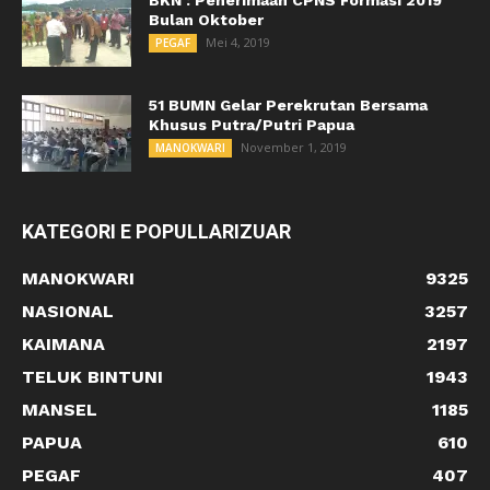
Bulan Oktober
Mei 4, 2019
PEGAF
51 BUMN Gelar Perekrutan Bersama
Khusus Putra/Putri Papua
November 1, 2019
MANOKWARI
KATEGORI E POPULLARIZUAR
MANOKWARI
9325
NASIONAL
3257
KAIMANA
2197
TELUK BINTUNI
1943
MANSEL
1185
PAPUA
610
PEGAF
407