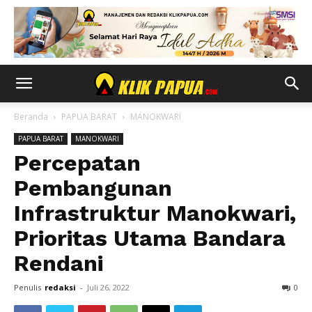
Beranda
PAPUA BARAT
MANOKWARI
PAPUA BARAT
MANOKWARI
Percepatan
Pembangunan
Infrastruktur Manokwari,
Prioritas Utama Bandara
Rendani
Penulis
redaksi
-
Juli 26, 2022
0