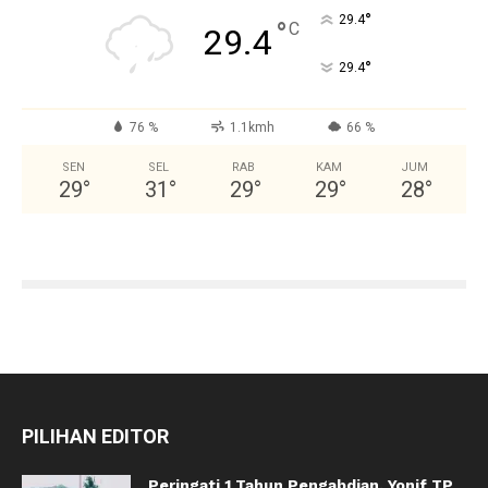
°
29.4
°
C
29.4
°
29.4
76 %
1.1kmh
66 %
SEN
SEL
RAB
KAM
JUM
29
°
31
°
29
°
29
°
28
°
PILIHAN EDITOR
Peringati 1 Tahun Pengabdian, Yonif TP