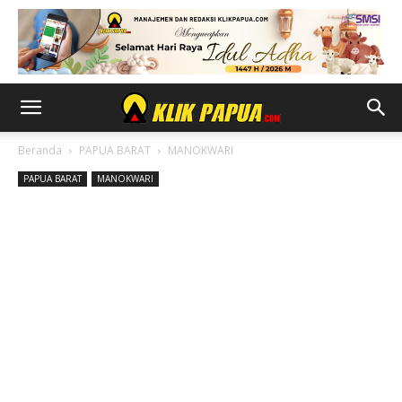
Beranda
PAPUA BARAT
MANOKWARI
PAPUA BARAT
MANOKWARI