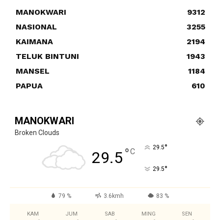
MANOKWARI
9312
NASIONAL
3255
KAIMANA
2194
TELUK BINTUNI
1943
MANSEL
1184
PAPUA
610
MANOKWARI
Broken Clouds
°
29.5
°
C
29.5
°
29.5
79 %
3.6kmh
83 %
KAM
JUM
SAB
MING
SEN