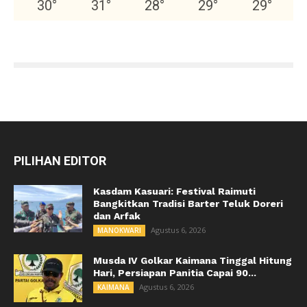
30
°
31
°
28
°
29
°
29
°
PILIHAN EDITOR
Kasdam Kasuari: Festival Raimuti
Bangkitkan Tradisi Barter Teluk Doreri
dan Arfak
Agustus 6, 2026
MANOKWARI
Musda IV Golkar Kaimana Tinggal Hitung
Hari, Persiapan Panitia Capai 90...
Agustus 6, 2026
KAIMANA