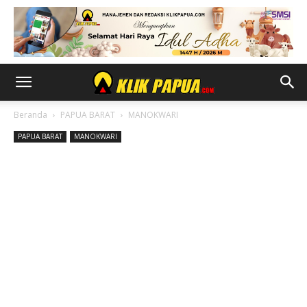
Beranda
PAPUA BARAT
MANOKWARI
PAPUA BARAT
MANOKWARI