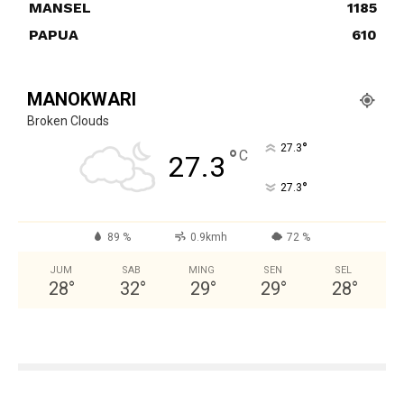
MANSEL
1185
PAPUA
610
MANOKWARI
Broken Clouds
°
27.3
°
C
27.3
°
27.3
89 %
0.9kmh
72 %
JUM
SAB
MING
SEN
SEL
28
°
32
°
29
°
29
°
28
°