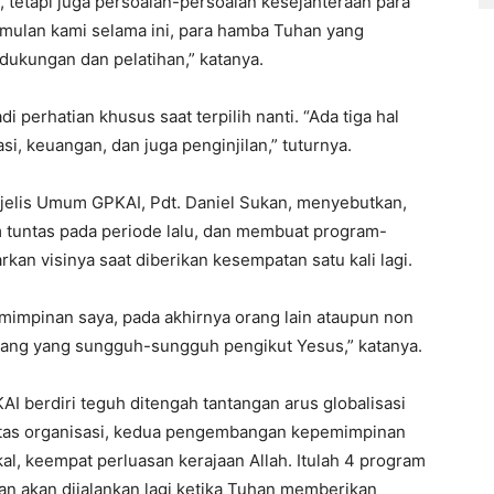
 tetapi juga persoalan-persoalan kesejahteraan para
umulan kami selama ini, para hamba Tuhan yang
dukungan dan pelatihan,” katanya.
i perhatian khusus saat terpilih nanti. “Ada tiga hal
si, keuangan, dan juga penginjilan,” tuturnya.
ajelis Umum GPKAI, Pdt. Daniel Sukan, menyebutkan,
 tuntas pada periode lalu, dan membuat program-
kan visinya saat diberikan kesempatan satu kali lagi.
pemimpinan saya, pada akhirnya orang lain ataupun non
rang yang sungguh-sungguh pengikut Yesus,” katanya.
 berdiri teguh ditengah tantangan arus globalisasi
itas organisasi, kedua pengembangan kepemimpinan
al, keempat perluasan kerajaan Allah. Itulah 4 program
dan akan dijalankan lagi ketika Tuhan memberikan