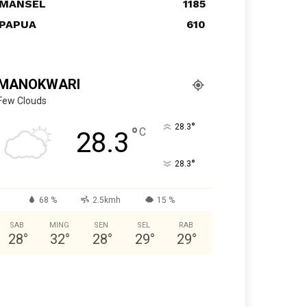
MANSEL
1185
PAPUA
610
MANOKWARI
Few Clouds
°
28.3
°
C
28.3
°
28.3
68 %
2.5kmh
15 %
SAB
MING
SEN
SEL
RAB
28
°
32
°
28
°
29
°
29
°