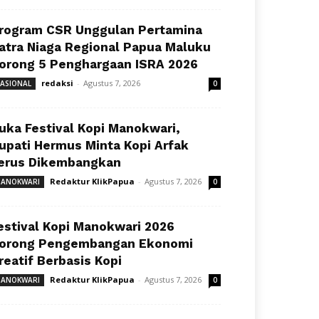
rogram CSR Unggulan Pertamina
atra Niaga Regional Papua Maluku
orong 5 Penghargaan ISRA 2026
redaksi
-
Agustus 7, 2026
ASIONAL
0
uka Festival Kopi Manokwari,
upati Hermus Minta Kopi Arfak
erus Dikembangkan
Redaktur KlikPapua
-
Agustus 7, 2026
ANOKWARI
0
estival Kopi Manokwari 2026
orong Pengembangan Ekonomi
reatif Berbasis Kopi
Redaktur KlikPapua
-
Agustus 7, 2026
ANOKWARI
0