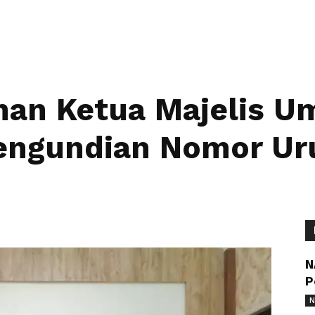
ihan Ketua Majelis 
Pengundian Nomor Ur
N
P
N