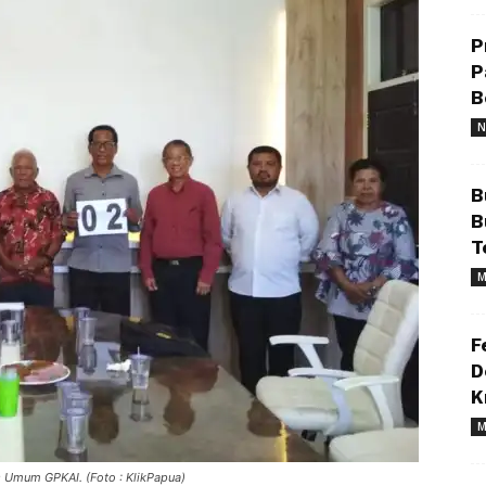
P
P
B
N
B
B
T
M
F
D
K
M
s Umum GPKAI. (Foto : KlikPapua)