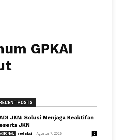
Umum GPKAI
ut
RECENT POSTS
ADI JKN: Solusi Menjaga Keaktifan
eserta JKN
redaksi
-
Agustus 7, 2026
ASIONAL
0