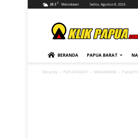
C
28.3
Sabtu, Agustus 8, 2026
Manokwari
KLIKPAPUA
BERANDA
PAPUA BARAT
NA
Beranda
PAPUA BARAT
MANOKWARI
Pansel P