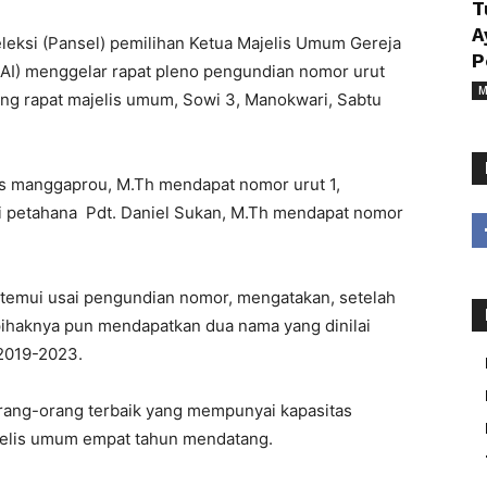
T
A
seleksi (Pansel) pemilihan Ketua Majelis Umum Gereja
P
KAI) menggelar rapat pleno pengundian nomor urut
M
ang rapat majelis umum, Sowi 3, Manokwari, Sabtu
pus manggaprou, M.Th mendapat nomor urut 1,
 petahana Pdt. Daniel Sukan, M.Th mendapat nomor
itemui usai pengundian nomor, mengatakan, setelah
 pihaknya pun mendapatkan dua nama yang dinilai
2019-2023.
orang-orang terbaik yang mempunyai kapasitas
jelis umum empat tahun mendatang.