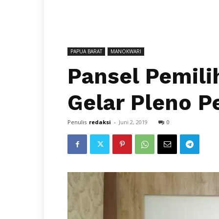
PAPUA BARAT
MANOKWARI
Pansel Pemil
Gelar Pleno 
Penulis
redaksi
-
Juni 2, 2019
0