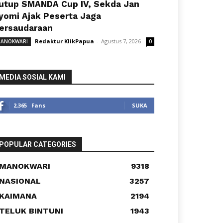
utup SMANDA Cup IV, Sekda Jan
yomi Ajak Peserta Jaga
ersaudaraan
Redaktur KlikPapua
-
Agustus 7, 2026
ANOKWARI
0
MEDIA SOSIAL KAMI
2,365
Fans
SUKA
POPULAR CATEGORIES
MANOKWARI
9318
NASIONAL
3257
KAIMANA
2194
TELUK BINTUNI
1943