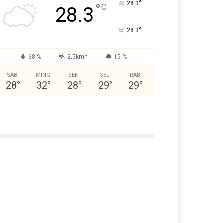
°
28.3
°
C
28.3
°
28.3
68 %
2.5kmh
15 %
SAB
MING
SEN
SEL
RAB
28
°
32
°
28
°
29
°
29
°