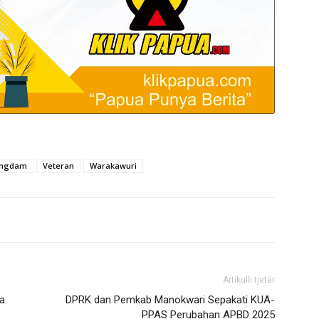
ngdam
Veteran
Warakawuri
Artikulli tjetër
ua
DPRK dan Pemkab Manokwari Sepakati KUA-
PPAS Perubahan APBD 2025