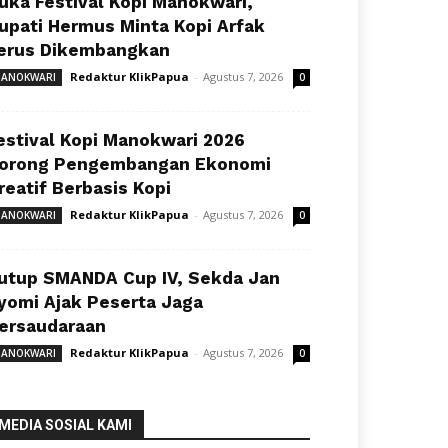
uka Festival Kopi Manokwari,
upati Hermus Minta Kopi Arfak
erus Dikembangkan
Redaktur KlikPapua
-
Agustus 7, 2026
ANOKWARI
0
estival Kopi Manokwari 2026
orong Pengembangan Ekonomi
reatif Berbasis Kopi
Redaktur KlikPapua
-
Agustus 7, 2026
ANOKWARI
0
utup SMANDA Cup IV, Sekda Jan
yomi Ajak Peserta Jaga
ersaudaraan
Redaktur KlikPapua
-
Agustus 7, 2026
ANOKWARI
0
MEDIA SOSIAL KAMI