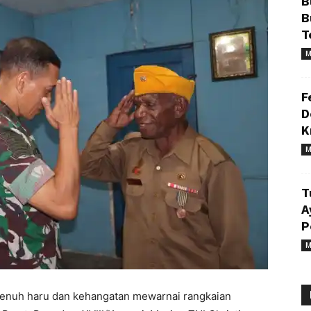
B
B
T
M
F
D
K
M
T
A
P
M
nuh haru dan kehangatan mewarnai rangkaian