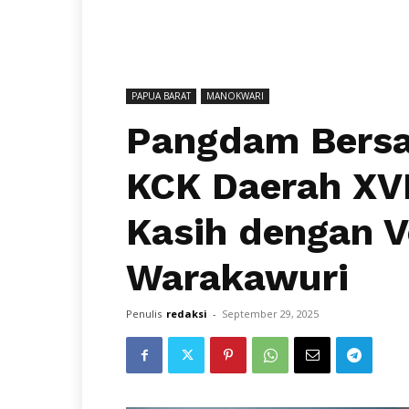
PAPUA BARAT
MANOKWARI
Pangdam Bersa
KCK Daerah XVI
Kasih dengan V
Warakawuri
Penulis
redaksi
-
September 29, 2025