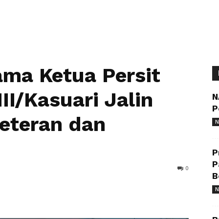
ma Ketua Persit
II/Kasuari Jalin
N
P
eteran dan
N
P
P
0
B
N