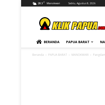
C
28.3
Sabtu, Agustus 8, 2026
Manokwari
KLIKPAPUA
BERANDA
PAPUA BARAT
NA
Beranda
PAPUA BARAT
MANOKWARI
Pangdam 