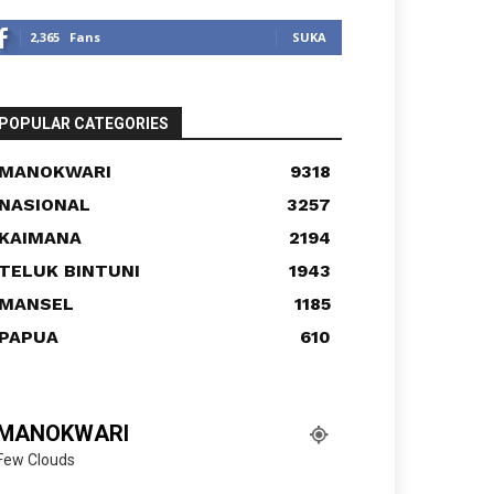
2,365
Fans
SUKA
POPULAR CATEGORIES
MANOKWARI
9318
NASIONAL
3257
KAIMANA
2194
TELUK BINTUNI
1943
MANSEL
1185
PAPUA
610
MANOKWARI
Few Clouds