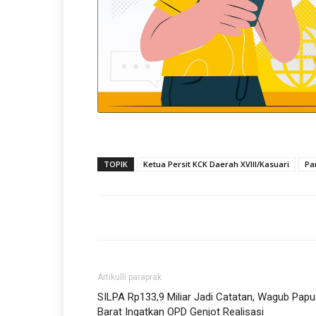
TOPIK
Ketua Persit KCK Daerah XVIII/Kasuari
Pa
Artikulli paraprak
SILPA Rp133,9 Miliar Jadi Catatan, Wagub Pap
Barat Ingatkan OPD Genjot Realisasi