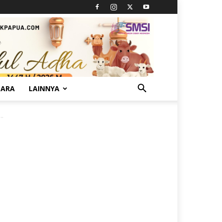
TARA
LAINNYA
..