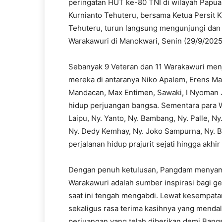
peringatan HUT ke-80 TNI di wilayah Papua 
Kurnianto Tehuteru, bersama Ketua Persit KC
Tehuteru, turun langsung mengunjungi dan 
Warakawuri di Manokwari, Senin (29/9/2025
Sebanyak 9 Veteran dan 11 Warakawuri menj
mereka di antaranya Niko Apalem, Erens 
Mandacan, Max Entimen, Sawaki, I Nyoman 
hidup perjuangan bangsa. Sementara para W
Laipu, Ny. Yanto, Ny. Bambang, Ny. Palle, N
Ny. Dedy Kemhay, Ny. Joko Sampurna, Ny. 
perjalanan hidup prajurit sejati hingga akhir
Dengan penuh ketulusan, Pangdam menyam
Warakawuri adalah sumber inspirasi bagi ge
saat ini tengah mengabdi. Lewat kesempat
sekaligus rasa terima kasihnya yang menda
perjuangan yang telah diberikan demi Bang