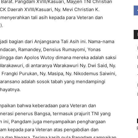
Barat. Pangdam XVIII/Kasuari, Mayjen TNI Christian
K Daerah XVIII/Kasuari, Ny. Mevi Christian K.
menyerahkan tali asih kepada para Veteran dan
).
adi bagian dari Anjangsana Tali Asih ini. Nama-nama
Mandacan, Ramandey, Densius Rumayomi, Yonas
Jingga dan Apolos Wutoy dimana mereka adalah saksi
arakawuri, di antaranya Warakawuri Ny. Dwi Said, Ny.
y. Frangki Purukan, Ny. Masipa, Ny. Nikodemus Saiwini,
Baransano adalah sosok tabah yang mendampingi
 hayatnya.
paikan bahwa keberadaan para Veteran dan
nerasi penerus Bangsa, termasuk prajurit TNI yang
an ini, Pangdam juga menyampaikan penghargaan
lam kepada para Veteran atas pengabdian dan
sa dan Negara. Terima kasih pula Pangdam sampaikan