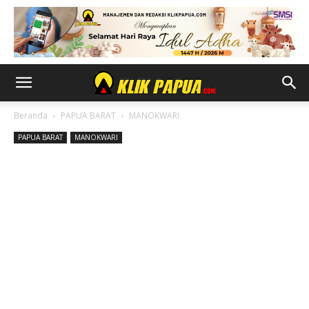
Beranda
PAPUA BARAT
MANOKWARI
PAPUA BARAT
MANOKWARI