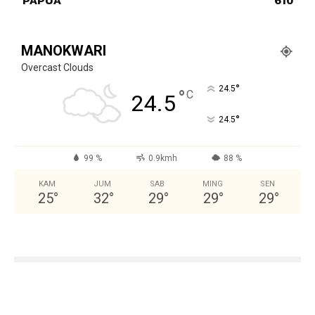
PAPUA
610
MANOKWARI
Overcast Clouds
°
24.5
°
C
24.5
°
24.5
99 %
0.9kmh
88 %
KAM
JUM
SAB
MING
SEN
25
°
32
°
29
°
29
°
29
°