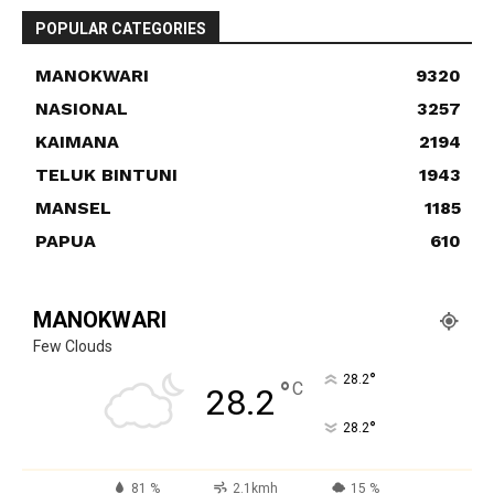
POPULAR CATEGORIES
MANOKWARI
9320
NASIONAL
3257
KAIMANA
2194
TELUK BINTUNI
1943
MANSEL
1185
PAPUA
610
MANOKWARI
Few Clouds
°
28.2
°
C
28.2
°
28.2
81 %
2.1kmh
15 %