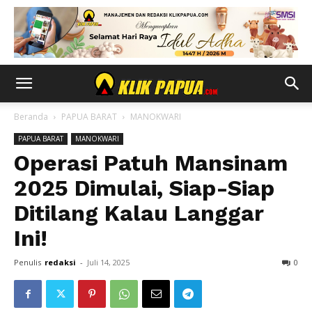
Beranda
PAPUA BARAT
MANOKWARI
PAPUA BARAT
MANOKWARI
Operasi Patuh Mansinam
2025 Dimulai, Siap-Siap
Ditilang Kalau Langgar
Ini!
Penulis
redaksi
-
Juli 14, 2025
0