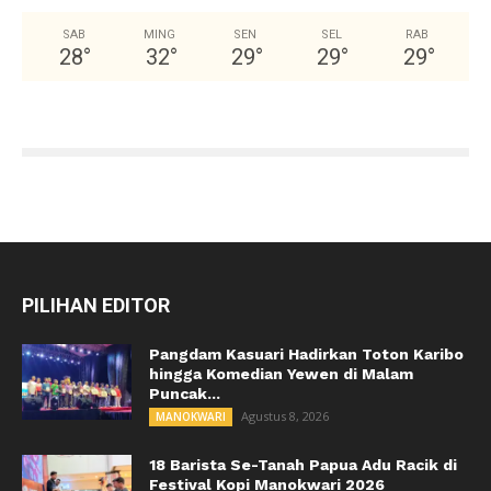
SAB
MING
SEN
SEL
RAB
28
°
32
°
29
°
29
°
29
°
PILIHAN EDITOR
Pangdam Kasuari Hadirkan Toton Karibo
hingga Komedian Yewen di Malam
Puncak...
Agustus 8, 2026
MANOKWARI
18 Barista Se-Tanah Papua Adu Racik di
Festival Kopi Manokwari 2026