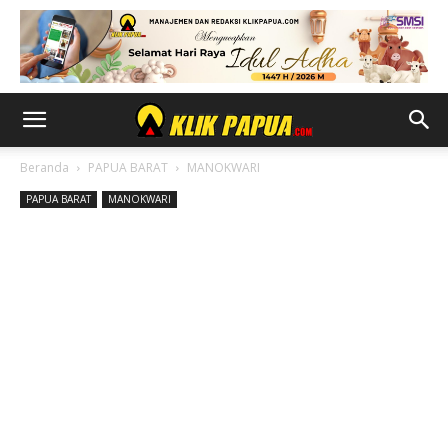
Beranda
PAPUA BARAT
MANOKWARI
PAPUA BARAT
MANOKWARI