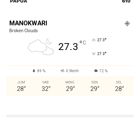
PAPUA
610
MANOKWARI
Broken Clouds
°
27.3
°
C
27.3
°
27.3
89 %
0.9kmh
72 %
JUM
SAB
MING
SEN
SEL
28
°
32
°
29
°
29
°
28
°