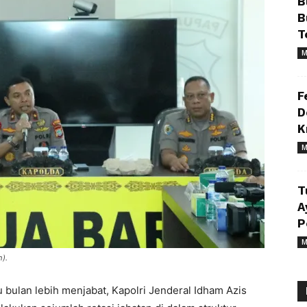
B
B
T
M
F
D
K
M
T
A
P
M
h).
u bulan lebih menjabat, Kapolri Jenderal Idham Azis