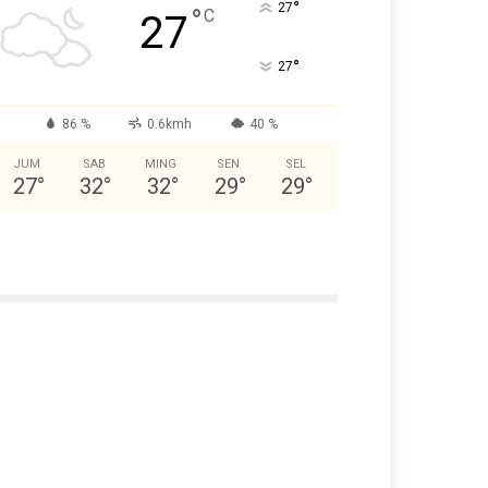
°
27
°
C
27
°
27
86 %
0.6kmh
40 %
JUM
SAB
MING
SEN
SEL
27
°
32
°
32
°
29
°
29
°