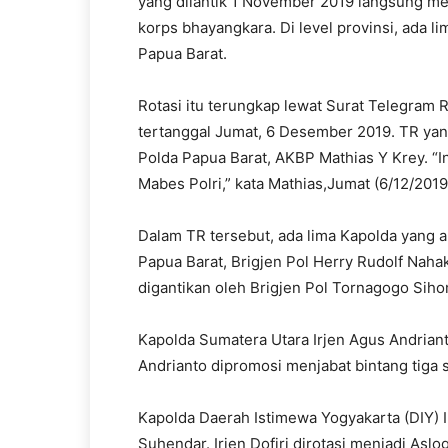
yang dilantik 1 November 2019 langsung mel
korps bhayangkara. Di level provinsi, ada l
Papua Barat.
Rotasi itu terungkap lewat Surat Telegram 
tertanggal Jumat, 6 Desember 2019. TR yan
Polda Papua Barat, AKBP Mathias Y Krey. “In
Mabes Polri,” kata Mathias,Jumat (6/12/2019
Dalam TR tersebut, ada lima Kapolda yang a
Papua Barat, Brigjen Pol Herry Rudolf Naha
digantikan oleh Brigjen Pol Tornagogo Sih
Kapolda Sumatera Utara Irjen Agus Andriant
Andrianto dipromosi menjabat bintang tiga 
Kapolda Daerah Istimewa Yogyakarta (DIY) Ir
Suhendar. Irjen Dofiri dirotasi menjadi Aslog