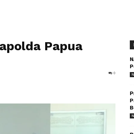
 Kapolda Papua
N
P
0
N
P
P
B
N