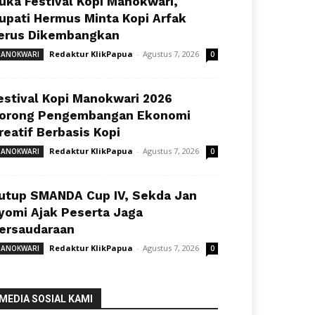
uka Festival Kopi Manokwari,
upati Hermus Minta Kopi Arfak
erus Dikembangkan
Redaktur KlikPapua
-
Agustus 7, 2026
ANOKWARI
0
estival Kopi Manokwari 2026
orong Pengembangan Ekonomi
reatif Berbasis Kopi
Redaktur KlikPapua
-
Agustus 7, 2026
ANOKWARI
0
utup SMANDA Cup IV, Sekda Jan
yomi Ajak Peserta Jaga
ersaudaraan
Redaktur KlikPapua
-
Agustus 7, 2026
ANOKWARI
0
MEDIA SOSIAL KAMI