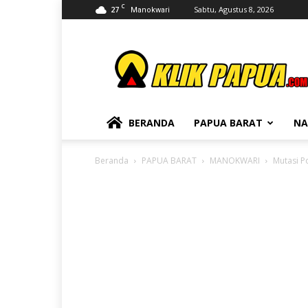
C
27
Sabtu, Agustus 8, 2026
Manokwari
KLIKPAPUA
BERANDA
PAPUA BARAT
NA
Beranda
PAPUA BARAT
MANOKWARI
Mutasi P