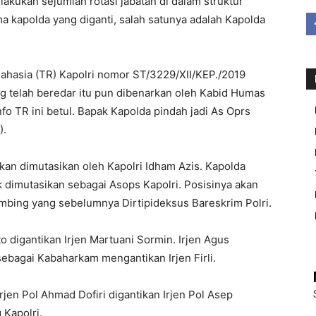
akukan sejumlah rotasi jabatan di dalam struktur
ima kapolda yang diganti, salah satunya adalah Kapolda
Rahasia (TR) Kapolri nomor ST/3229/XII/KEP./2019
g telah beredar itu pun dibenarkan oleh Kabid Humas
fo TR ini betul. Bapak Kapolda pindah jadi As Oprs
).
kan dimutasikan oleh Kapolri Idham Azis. Kapolda
k dimutasikan sebagai Asops Kapolri. Posisinya akan
ombing yang sebelumnya Dirtipideksus Bareskrim Polri.
o digantikan Irjen Martuani Sormin. Irjen Agus
sebagai Kabaharkam mengantikan Irjen Firli.
jen Pol Ahmad Dofiri digantikan Irjen Pol Asep
 Kapolri.