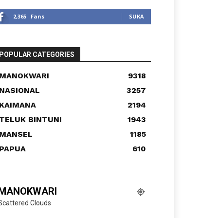
2,365
Fans
SUKA
POPULAR CATEGORIES
MANOKWARI
9318
NASIONAL
3257
KAIMANA
2194
TELUK BINTUNI
1943
MANSEL
1185
PAPUA
610
MANOKWARI
Scattered Clouds