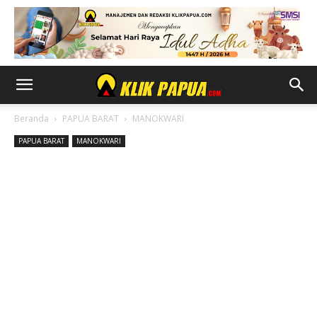
Beranda
PAPUA BARAT
MANOKWARI
PAPUA BARAT
MANOKWARI