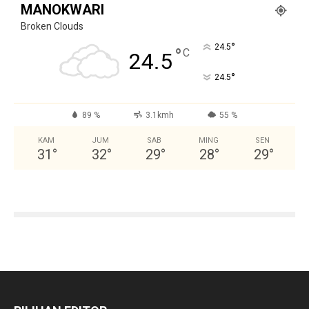
MANOKWARI
Broken Clouds
°
24.5
°
C
24.5
°
24.5
89 %
3.1kmh
55 %
KAM
JUM
SAB
MING
SEN
31
°
32
°
29
°
28
°
29
°