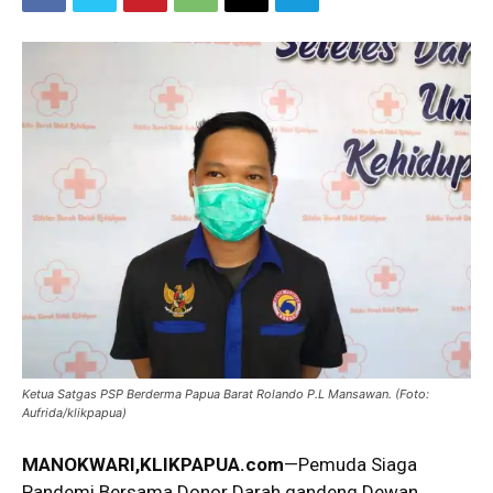
Ketua Satgas PSP Berderma Papua Barat Rolando P.L Mansawan. (Foto:
Aufrida/klikpapua)
MANOKWARI,KLIKPAPUA.com
—Pemuda Siaga
Pandemi Bersama Donor Darah gandeng Dewan