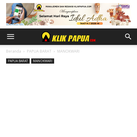
Beranda
PAPUA BARAT
MANOKWARI
PAPUA BARAT
MANOKWARI