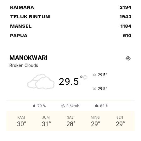
KAIMANA
2194
TELUK BINTUNI
1943
MANSEL
1184
PAPUA
610
MANOKWARI
Broken Clouds
°
29.5
°
C
29.5
°
29.5
79 %
3.6kmh
83 %
KAM
JUM
SAB
MING
SEN
30
°
31
°
28
°
29
°
29
°