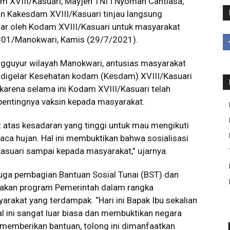
 XVIII/Kasuari, Mayjen TNI I Nyoman Cantiasa,
dan Kakesdam XVIII/Kasuari tinjau langsung
lar oleh Kodam XVIII/Kasuari untuk masyarakat
801/Manokwari, Kamis (29/7/2021).
gguyur wilayah Manokwari, antusias masyarakat
g digelar Kesehatan kodam (Kesdam) XVIII/Kasuari
karena selama ini Kodam XVIII/Kasuari telah
entingnya vaksin kepada masyarakat.
 atas kesadaran yang tinggi untuk mau mengikuti
uaca hujan. Hal ini membuktikan bahwa sosialisasi
asuari sampai kepada masyarakat,” ujarnya.
juga pembagian Bantuan Sosial Tunai (BST) dan
pakan program Pemerintah dalam rangka
akat yang terdampak. “Hari ini Bapak Ibu sekalian
l ini sangat luar biasa dan membuktikan negara
n memberikan bantuan, tolong ini dimanfaatkan