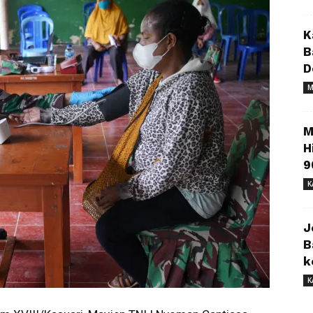
K
B
D
M
M
H
9
K
J
B
k
K