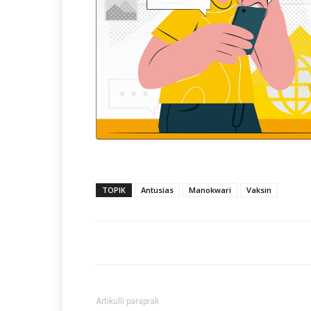
TOPIK
Antusias
Manokwari
Vaksin
Artikulli paraprak