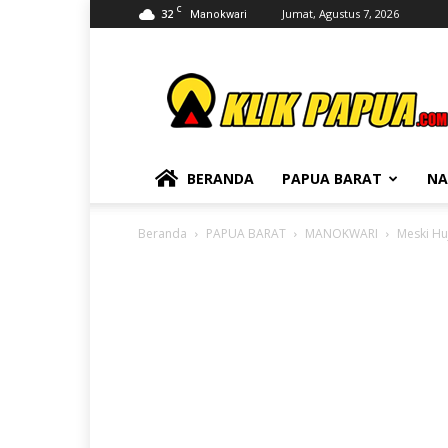
C
32
Jumat, Agustus 7, 2026
Manokwari
KLIKPAPUA
BERANDA
PAPUA BARAT
NA
Beranda
PAPUA BARAT
MANOKWARI
Meski Hu