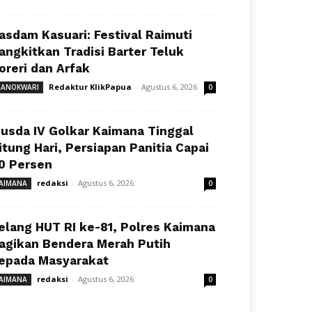
asdam Kasuari: Festival Raimuti
angkitkan Tradisi Barter Teluk
oreri dan Arfak
Redaktur KlikPapua
-
Agustus 6, 2026
ANOKWARI
0
usda IV Golkar Kaimana Tinggal
itung Hari, Persiapan Panitia Capai
0 Persen
redaksi
-
Agustus 6, 2026
AIMANA
0
elang HUT RI ke-81, Polres Kaimana
agikan Bendera Merah Putih
epada Masyarakat
redaksi
-
Agustus 6, 2026
AIMANA
0