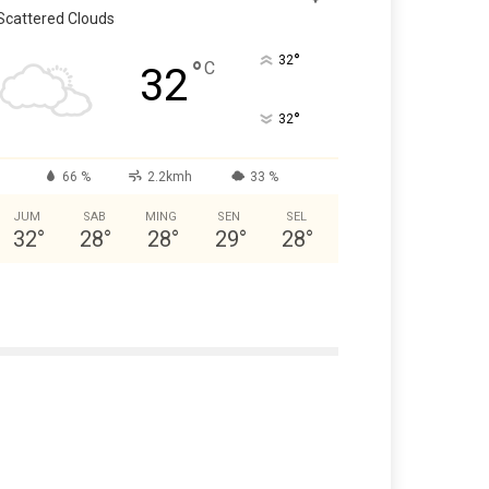
Scattered Clouds
°
32
°
C
32
°
32
66 %
2.2kmh
33 %
JUM
SAB
MING
SEN
SEL
32
°
28
°
28
°
29
°
28
°