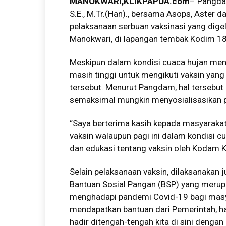
MANOKWARI
,KLIKPAPUA.com
– Pangdam
S.E., M.Tr.(Han)., bersama Asops, Aster 
pelaksanaan serbuan vaksinasi yang dige
Manokwari, di lapangan tembak Kodim 1
Meskipun dalam kondisi cuaca hujan men
masih tinggi untuk mengikuti vaksin yan
tersebut. Menurut Pangdam, hal tersebut 
semaksimal mungkin menyosialisasikan p
“Saya berterima kasih kepada masyarakat
vaksin walaupun pagi ini dalam kondisi c
dan edukasi tentang vaksin oleh Kodam K
Selain pelaksanaan vaksin, dilaksanakan 
Bantuan Sosial Pangan (BSP) yang meru
menghadapi pandemi Covid-19 bagi masyar
mendapatkan bantuan dari Pemerintah, ha
hadir ditengah-tengah kita di sini denga