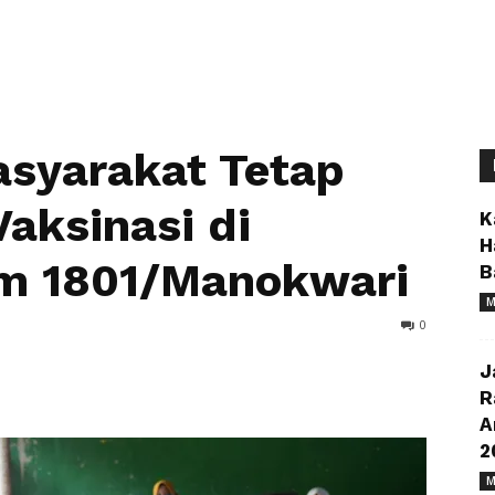
asyarakat Tetap
Vaksinasi di
K
H
m 1801/Manokwari
B
M
0
J
R
A
2
M