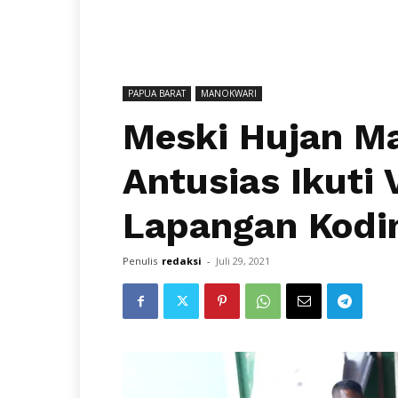
PAPUA BARAT
MANOKWARI
Meski Hujan M
Antusias Ikuti 
Lapangan Kodi
Penulis
redaksi
-
Juli 29, 2021