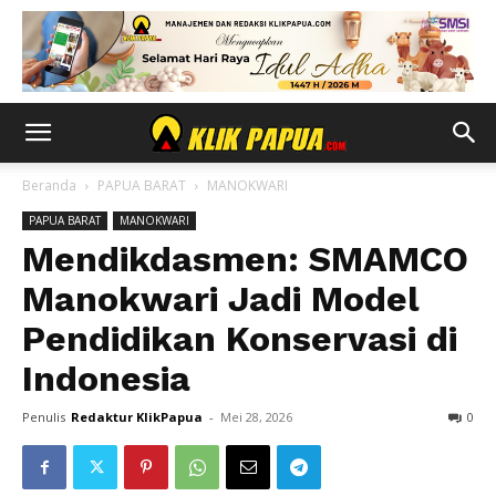
Beranda
PAPUA BARAT
MANOKWARI
PAPUA BARAT
MANOKWARI
Mendikdasmen: SMAMCO
Manokwari Jadi Model
Pendidikan Konservasi di
Indonesia
Penulis
Redaktur KlikPapua
-
Mei 28, 2026
0