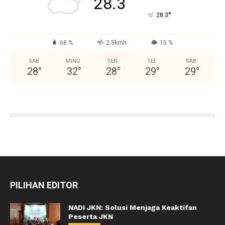
28.3
°
28.3
68 %
2.5kmh
15 %
SAB
MING
SEN
SEL
RAB
28
°
32
°
28
°
29
°
29
°
PILIHAN EDITOR
NADI JKN: Solusi Menjaga Keaktifan
Peserta JKN