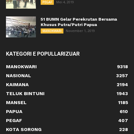
Mei 4, 2019
PEGAF
51 BUMN Gelar Perekrutan Bersama
Khusus Putra/Putri Papua
November 1, 2019
MANOKWARI
KATEGORI E POPULLARIZUAR
MANOKWARI
9318
NASIONAL
3257
KAIMANA
2194
TELUK BINTUNI
1943
MANSEL
1185
PAPUA
610
PEGAF
407
KOTA SORONG
228