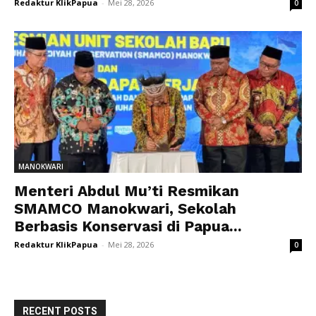
Redaktur KlikPapua
-
Mei 28, 2026
0
MANOKWARI
Menteri Abdul Mu’ti Resmikan
SMAMCO Manokwari, Sekolah
Berbasis Konservasi di Papua...
Redaktur KlikPapua
-
Mei 28, 2026
0
RECENT POSTS