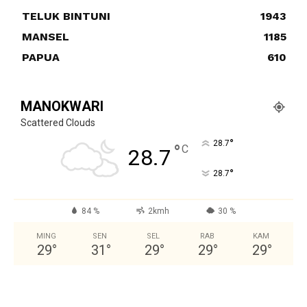
TELUK BINTUNI
1943
MANSEL
1185
PAPUA
610
MANOKWARI
Scattered Clouds
°
28.7
°
C
28.7
°
28.7
84 %
2kmh
30 %
MING
SEN
SEL
RAB
KAM
29
°
31
°
29
°
29
°
29
°