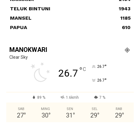
TELUK BINTUNI
1943
MANSEL
1185
PAPUA
610
MANOKWARI
Clear Sky
°
26.7
°
C
26.7
°
26.7
89 %
1.6kmh
7 %
SAB
MING
SEN
SEL
RAB
27
°
30
°
31
°
29
°
29
°