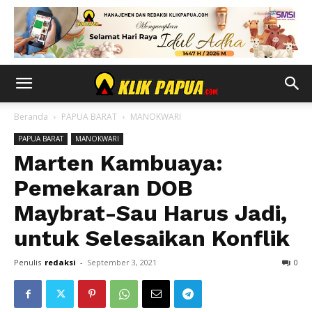
Beranda
PAPUA BARAT
MANOKWARI
PAPUA BARAT
MANOKWARI
Marten Kambuaya:
Pemekaran DOB
Maybrat-Sau Harus Jadi,
untuk Selesaikan Konflik
Penulis
redaksi
-
September 3, 2021
0