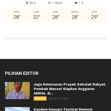
89 %
1.3kmh
7 %
KAM
JUM
SAB
MING
SEN
28
°
32
°
28
°
28
°
29
°
PILIHAN EDITOR
Jaga Kelancaran Proyek Sekolah Rakyat,
Pemkab Mansel Siapkan Anggaran
AMDAL di...
Agustus 6, 2026
MANSEL
Kasdam Kasuari: Festival Raimuti