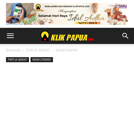
Beranda
PAPUA BARAT
MANOKWARI
PAPUA BARAT
MANOKWARI