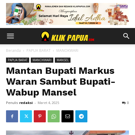
Beranda
PAPUA BARAT
MANOKWARI
PAPUA BARAT
MANOKWARI
MANSEL
Mantan Bupati Markus
Waran Sambut Bupati-
Wabup Mansel
Penulis
redaksi
-
Maret 4, 2025
0