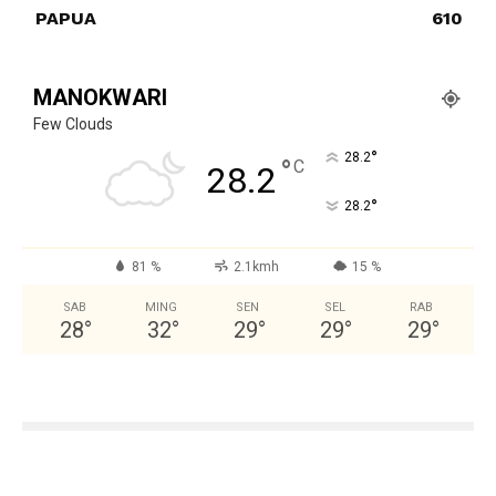
PAPUA
610
MANOKWARI
Few Clouds
°
28.2
°
C
28.2
°
28.2
81 %
2.1kmh
15 %
SAB
MING
SEN
SEL
RAB
28
°
32
°
29
°
29
°
29
°