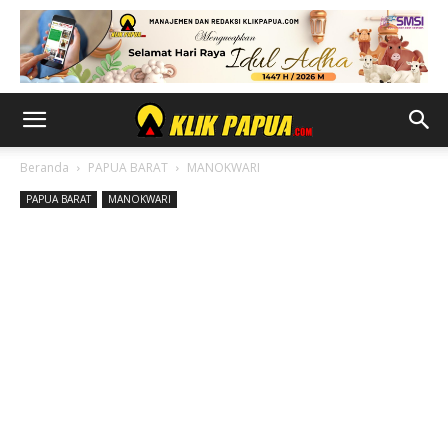
Beranda
PAPUA BARAT
MANOKWARI
PAPUA BARAT
MANOKWARI