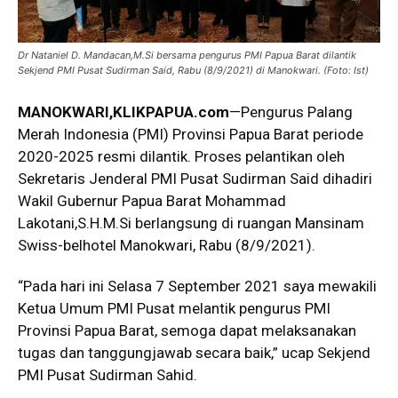
Dr Nataniel D. Mandacan,M.Si bersama pengurus PMI Papua Barat dilantik
Sekjend PMI Pusat Sudirman Said, Rabu (8/9/2021) di Manokwari. (Foto: Ist)
MANOKWARI
,KLIKPAPUA.com
—Pengurus Palang
Merah Indonesia (PMI) Provinsi Papua Barat periode
2020-2025 resmi dilantik. Proses pelantikan oleh
Sekretaris Jenderal PMI Pusat Sudirman Said dihadiri
Wakil Gubernur Papua Barat Mohammad
Lakotani,
S.H.M.Si
berlangsung di ruangan Mansinam
Swiss-belhotel Manokwari, Rabu (8/9/2021).
“Pada hari ini Selasa 7 September 2021 saya mewakili
Ketua Umum PMI Pusat melantik pengurus PMI
Provinsi Papua Barat, semoga dapat melaksanakan
tugas dan tanggungjawab secara baik,” ucap Sekjend
PMI Pusat Sudirman Sahid.