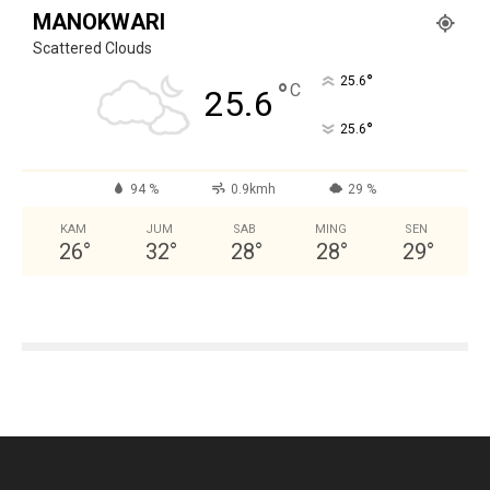
MANOKWARI
Scattered Clouds
°
25.6
°
C
25.6
°
25.6
94 %
0.9kmh
29 %
KAM
JUM
SAB
MING
SEN
26
°
32
°
28
°
28
°
29
°