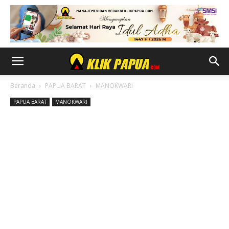
Beranda
PAPUA BARAT
MANOKWARI
PAPUA BARAT
MANOKWARI