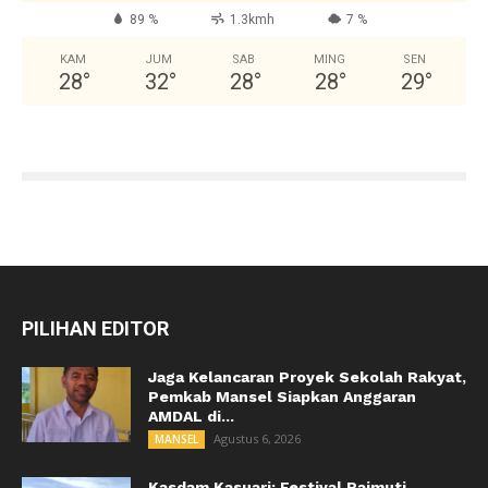
89 %
1.3kmh
7 %
KAM
JUM
SAB
MING
SEN
28
°
32
°
28
°
28
°
29
°
PILIHAN EDITOR
Jaga Kelancaran Proyek Sekolah Rakyat,
Pemkab Mansel Siapkan Anggaran
AMDAL di...
Agustus 6, 2026
MANSEL
Kasdam Kasuari: Festival Raimuti