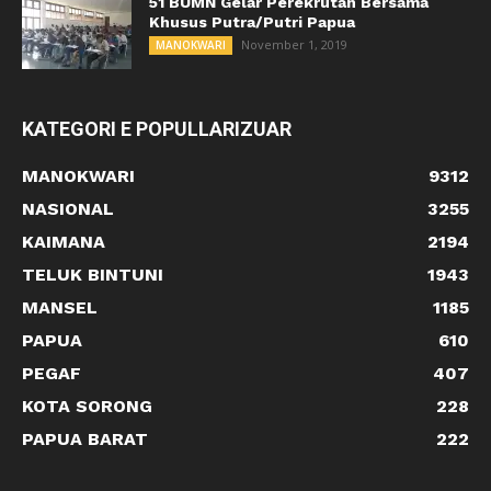
51 BUMN Gelar Perekrutan Bersama
Khusus Putra/Putri Papua
November 1, 2019
MANOKWARI
KATEGORI E POPULLARIZUAR
MANOKWARI
9312
NASIONAL
3255
KAIMANA
2194
TELUK BINTUNI
1943
MANSEL
1185
PAPUA
610
PEGAF
407
KOTA SORONG
228
PAPUA BARAT
222