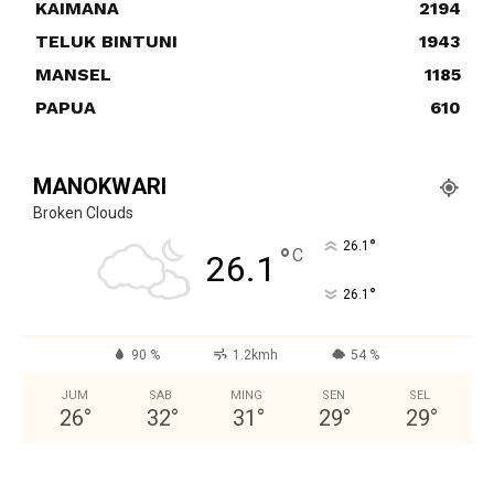
KAIMANA
2194
TELUK BINTUNI
1943
MANSEL
1185
PAPUA
610
MANOKWARI
Broken Clouds
°
26.1
°
C
26.1
°
26.1
90 %
1.2kmh
54 %
JUM
SAB
MING
SEN
SEL
26
°
32
°
31
°
29
°
29
°