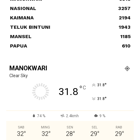
NASIONAL
3257
KAIMANA
2194
TELUK BINTUNI
1943
MANSEL
1185
PAPUA
610
MANOKWARI
Clear Sky
°
31.8
°
C
31.8
°
31.8
74 %
2.4kmh
9 %
SAB
MING
SEN
SEL
RAB
32
°
32
°
28
°
29
°
29
°