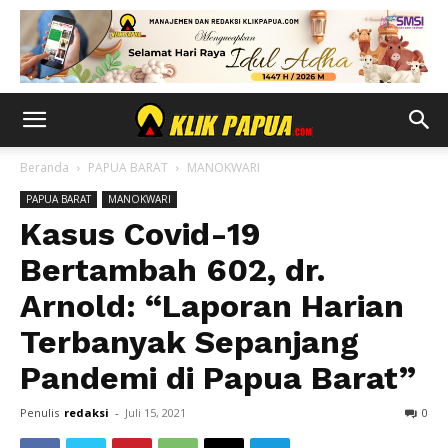
Beranda
PAPUA BARAT
MANOKWARI
PAPUA BARAT
MANOKWARI
Kasus Covid-19
Bertambah 602, dr.
Arnold: “Laporan Harian
Terbanyak Sepanjang
Pandemi di Papua Barat”
Penulis
redaksi
-
Juli 15, 2021
0