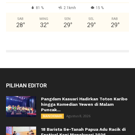
81 %
2.1kmh
15 %
SAB
MING
SEN
SEL
RAB
28
°
32
°
29
°
29
°
29
°
PILIHAN EDITOR
Pangdam Kasuari Hadirkan Toton Karibo
hingga Komedian Yewen di Malam
Puncak...
Agustus 8, 2026
MANOKWARI
18 Barista Se-Tanah Papua Adu Racik di
Festival Kopi Manokwari 2026