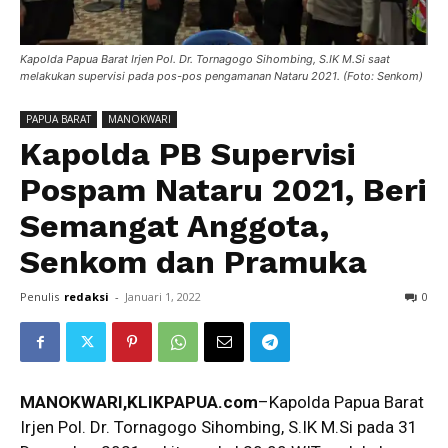
Kapolda Papua Barat Irjen Pol. Dr. Tornagogo Sihombing, S.IK M.Si saat
melakukan supervisi pada pos-pos pengamanan Nataru 2021. (Foto: Senkom)
PAPUA BARAT
MANOKWARI
Kapolda PB Supervisi
Pospam Nataru 2021, Beri
Semangat Anggota,
Senkom dan Pramuka
Penulis
redaksi
-
Januari 1, 2022
0
MANOKWARI,KLIKPAPUA.com
–Kapolda Papua Barat
Irjen Pol. Dr. Tornagogo Sihombing, S.IK M.Si pada 31