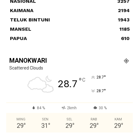
NASIONAL
3257
KAIMANA
2194
TELUK BINTUNI
1943
MANSEL
1185
PAPUA
610
MANOKWARI
Scattered Clouds
°
28.7
°
C
28.7
°
28.7
84 %
2kmh
30 %
MING
SEN
SEL
RAB
KAM
29
°
31
°
29
°
29
°
29
°