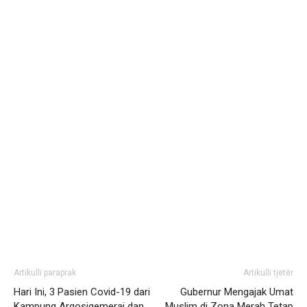
Artikulli paraprak
Artikulli tjetër
Hari Ini, 3 Pasien Covid-19 dari
Gubernur Mengajak Umat
Kampung Argosigemerai dan
Muslim di Zona Merah Tetap