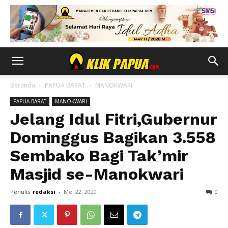
Beranda
PAPUA BARAT
MANOKWARI
PAPUA BARAT
MANOKWARI
Jelang Idul Fitri,Gubernur
Dominggus Bagikan 3.558
Sembako Bagi Tak’mir
Masjid se-Manokwari
Penulis
redaksi
-
Mei 22, 2020
0