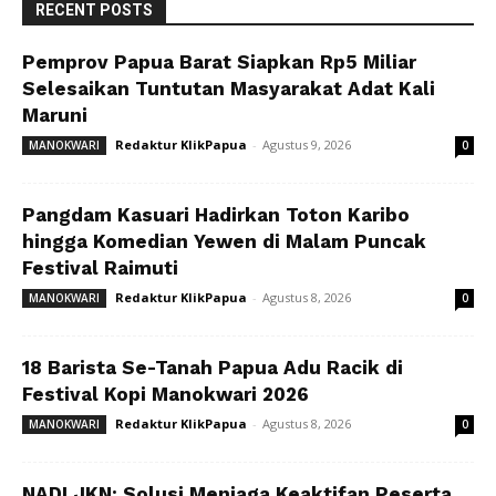
RECENT POSTS
Pemprov Papua Barat Siapkan Rp5 Miliar
Selesaikan Tuntutan Masyarakat Adat Kali
Maruni
Redaktur KlikPapua
-
Agustus 9, 2026
MANOKWARI
0
Pangdam Kasuari Hadirkan Toton Karibo
hingga Komedian Yewen di Malam Puncak
Festival Raimuti
Redaktur KlikPapua
-
Agustus 8, 2026
MANOKWARI
0
18 Barista Se-Tanah Papua Adu Racik di
Festival Kopi Manokwari 2026
Redaktur KlikPapua
-
Agustus 8, 2026
MANOKWARI
0
NADI JKN: Solusi Menjaga Keaktifan Peserta