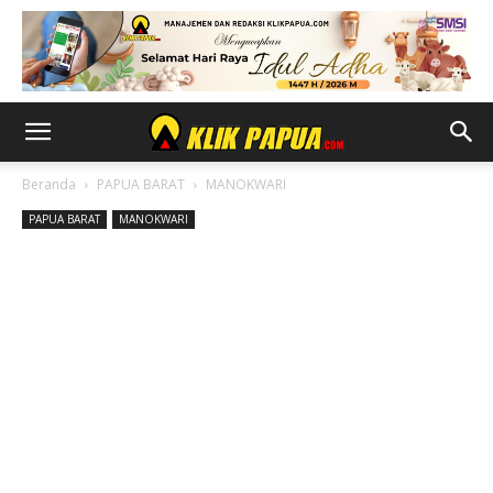
Beranda
PAPUA BARAT
MANOKWARI
PAPUA BARAT
MANOKWARI