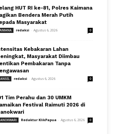
elang HUT RI ke-81, Polres Kaimana
agikan Bendera Merah Putih
epada Masyarakat
redaksi
-
Agustus 6, 2026
AIMANA
0
ntensitas Kebakaran Lahan
eningkat, Masyarakat Diimbau
entikan Pembakaran Tanpa
engawasan
redaksi
-
Agustus 6, 2026
ANSEL
0
91 Tim Perahu dan 30 UMKM
amaikan Festival Raimuti 2026 di
anokwari
Redaktur KlikPapua
-
Agustus 6, 2026
ANOKWARI
0