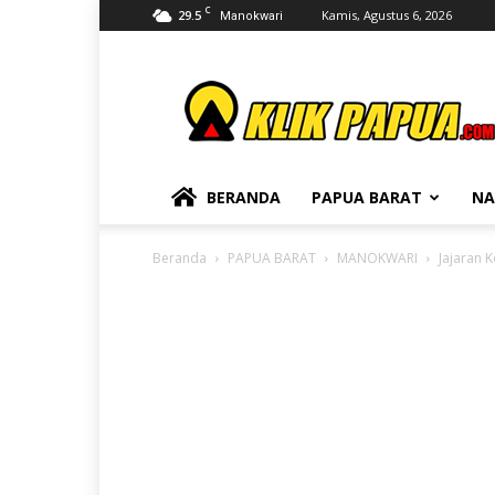
C
29.5
Kamis, Agustus 6, 2026
Manokwari
KLIKPAPUA
BERANDA
PAPUA BARAT
NA
Beranda
PAPUA BARAT
MANOKWARI
Jajaran 