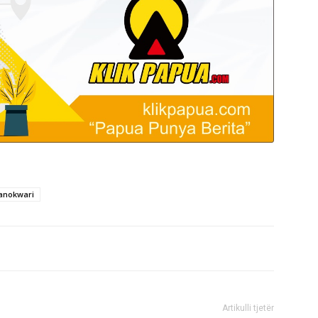
anokwari
Artikulli tjetër