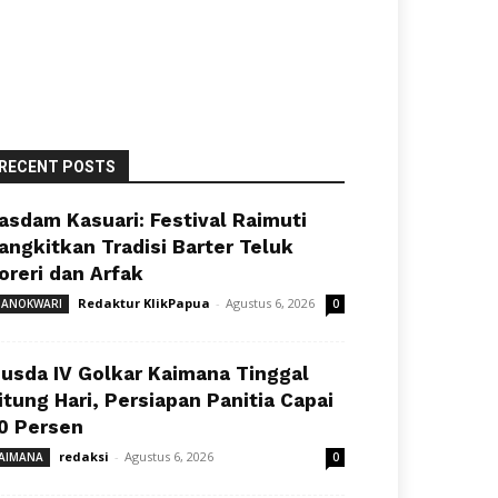
RECENT POSTS
asdam Kasuari: Festival Raimuti
angkitkan Tradisi Barter Teluk
oreri dan Arfak
Redaktur KlikPapua
-
Agustus 6, 2026
ANOKWARI
0
usda IV Golkar Kaimana Tinggal
itung Hari, Persiapan Panitia Capai
0 Persen
redaksi
-
Agustus 6, 2026
AIMANA
0