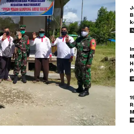
J
B
k
K
I
M
H
P
M
1
R
M
M