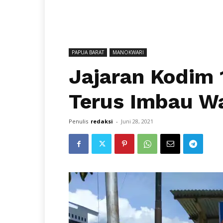
PAPUA BARAT
MANOKWARI
Jajaran Kodim
Terus Imbau Wa
Penulis
redaksi
-
Juni 28, 2021