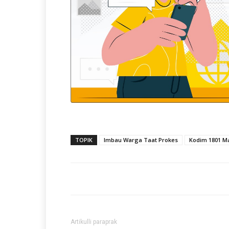
TOPIK
Imbau Warga Taat Prokes
Kodim 1801 M
Artikulli paraprak