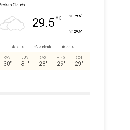
Broken Clouds
°
29.5
°
C
29.5
°
29.5
79 %
3.6kmh
83 %
KAM
JUM
SAB
MING
SEN
30
°
31
°
28
°
29
°
29
°