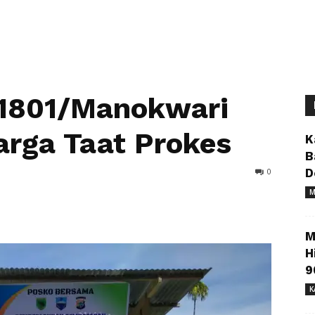
 1801/Manokwari
rga Taat Prokes
K
B
0
D
M
M
H
9
K