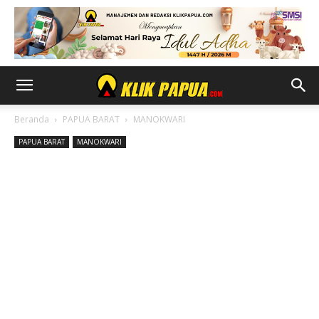
Beranda
PAPUA BARAT
MANOKWARI
PAPUA BARAT
MANOKWARI