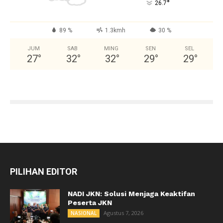
°
26.7
89 %
1.3kmh
30 %
JUM
SAB
MING
SEN
SEL
27
°
32
°
32
°
29
°
29
°
PILIHAN EDITOR
NADI JKN: Solusi Menjaga Keaktifan
Peserta JKN
Agustus 7, 2026
NASIONAL